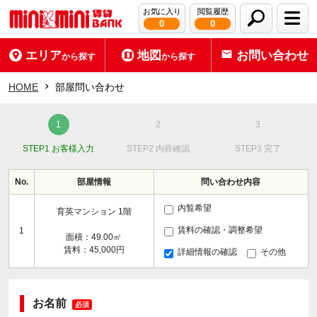
お気に入り
閲覧履歴
0
0
エリア
地図
お問い合わせ
から探す
から探す
HOME
部屋問い合わせ
STEP1 お客様入力
STEP2 内容確認
STEP3 完了
No.
部屋情報
問い合わせ内容
内覧希望
育英マンション 1階
賃料の確認・調整希望
1
面積：49.00㎡
賃料：45,000円
詳細情報の確認
その他
お名前
必須