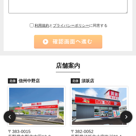
利用規約
と
プライバシーポリシー
に同意する
店舗案内
信州中野店
須坂店
北信
北信
〒383-0015
〒382-0052