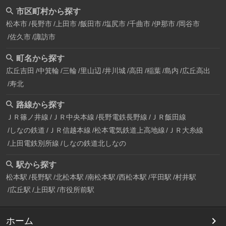
市区町村から探す
松本市
長野市
上田市
飯田市
塩尻市
千曲市
伊那市
岡谷市
佐久市
諏訪市
町名から探す
広丘吉田
中箕輪
三輪
里山辺
井川城
高田
稲葉
島内
広丘高出
寿北
路線から探す
ＪＲ篠ノ井線
ＪＲ中央本線
長野電鉄長野線
ＪＲ飯田線
しなの鉄道
ＪＲ信越本線
松本電気鉄道上高地線
ＪＲ大糸線
上田電鉄別所線
しなの鉄道北しなの
駅から探す
松本駅
長野駅
北松本駅
南松本駅
西松本駅
平田駅
村井駅
広丘駅
上田駅
市役所前駅
ホーム