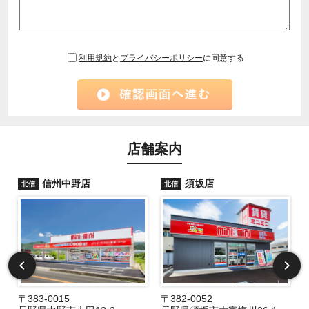
利用規約
と
プライバシーポリシー
に同意する
店舗案内
信州中野店
須坂店
北信
北信
〒383-0015
〒382-0052