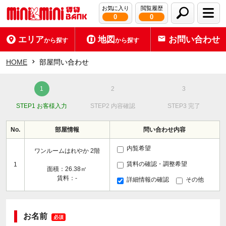
お気に入り
閲覧履歴
0
0
エリア
地図
お問い合わせ
から探す
から探す
HOME
部屋問い合わせ
STEP1 お客様入力
STEP2 内容確認
STEP3 完了
No.
部屋情報
問い合わせ内容
内覧希望
ワンルームはれやか 2階
賃料の確認・調整希望
1
面積：26.38㎡
賃料：-
詳細情報の確認
その他
お名前
必須