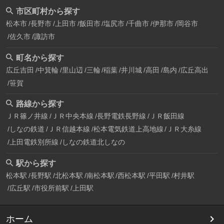
市区町村から探す
松本市
長野市
上田市
飯田市
塩尻市
千曲市
伊那市
岡谷市
佐久市
諏訪市
町名から探す
広丘吉田
中箕輪
里山辺
三輪
稲葉
井川城
高田
島内
広丘高出
笹賀
路線から探す
ＪＲ篠ノ井線
ＪＲ中央本線
長野電鉄長野線
ＪＲ飯田線
しなの鉄道
ＪＲ信越本線
松本電気鉄道上高地線
ＪＲ大糸線
上田電鉄別所線
しなの鉄道北しなの
駅から探す
松本駅
長野駅
北松本駅
南松本駅
西松本駅
平田駅
村井駅
広丘駅
市役所前駅
上田駅
ホーム