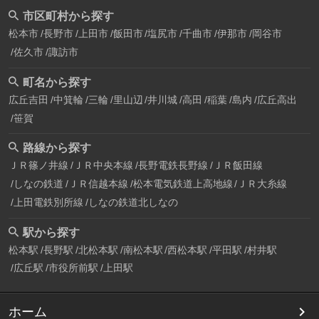
市区町村から探す
松本市
長野市
上田市
飯田市
塩尻市
千曲市
伊那市
岡谷市
佐久市
諏訪市
町名から探す
広丘吉田
中箕輪
三輪
里山辺
井川城
高田
稲葉
島内
広丘高出
笹賀
路線から探す
ＪＲ篠ノ井線
ＪＲ中央本線
長野電鉄長野線
ＪＲ飯田線
しなの鉄道
ＪＲ信越本線
松本電気鉄道上高地線
ＪＲ大糸線
上田電鉄別所線
しなの鉄道北しなの
駅から探す
松本駅
長野駅
北松本駅
南松本駅
西松本駅
平田駅
村井駅
広丘駅
市役所前駅
上田駅
ホーム