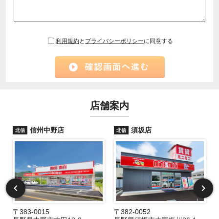
利用規約
と
プライバシーポリシー
に同意する
店舗案内
信州中野店
須坂店
北信
北信
〒383-0015
〒382-0052