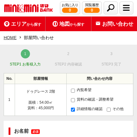
お気に入り
閲覧履歴
0
0
エリア
地図
お問い合わせ
から探す
から探す
HOME
部屋問い合わせ
STEP1 お客様入力
STEP2 内容確認
STEP3 完了
No.
部屋情報
問い合わせ内容
内覧希望
ドゥグレース 2階
賃料の確認・調整希望
1
面積：54.00㎡
賃料：45,000円
詳細情報の確認
その他
お名前
必須