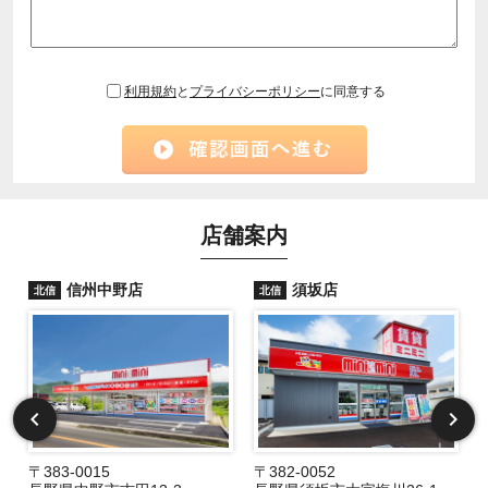
利用規約
と
プライバシーポリシー
に同意する
店舗案内
信州中野店
須坂店
北信
北信
〒383-0015
〒382-0052