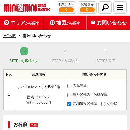
お気に入り
閲覧履歴
0
0
エリア
地図
お問い合わせ
から探す
から探す
HOME
部屋問い合わせ
STEP1 お客様入力
STEP2 内容確認
STEP3 完了
No.
部屋情報
問い合わせ内容
内覧希望
サンフォレスト小林B棟 1階
賃料の確認・調整希望
1
面積：50.39㎡
賃料：55,000円
詳細情報の確認
その他
お名前
必須