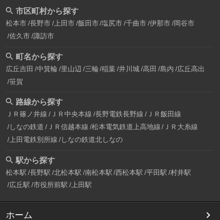
市区町村から探す
松本市
長野市
上田市
飯田市
塩尻市
千曲市
伊那市
岡谷市
佐久市
諏訪市
町名から探す
広丘吉田
中箕輪
里山辺
三輪
稲葉
井川城
高田
島内
広丘高出
笹賀
路線から探す
ＪＲ篠ノ井線
ＪＲ中央本線
長野電鉄長野線
ＪＲ飯田線
しなの鉄道
ＪＲ信越本線
松本電気鉄道上高地線
ＪＲ大糸線
上田電鉄別所線
しなの鉄道北しなの
駅から探す
松本駅
長野駅
北松本駅
南松本駅
西松本駅
平田駅
村井駅
広丘駅
市役所前駅
上田駅
ホーム