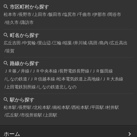
市区町村から探す
松本市
長野市
上田市
飯田市
塩尻市
千曲市
伊那市
岡谷市
佐久市
諏訪市
町名から探す
広丘吉田
中箕輪
里山辺
三輪
稲葉
井川城
高田
島内
広丘高出
笹賀
路線から探す
ＪＲ篠ノ井線
ＪＲ中央本線
長野電鉄長野線
ＪＲ飯田線
しなの鉄道
ＪＲ信越本線
松本電気鉄道上高地線
ＪＲ大糸線
上田電鉄別所線
しなの鉄道北しなの
駅から探す
松本駅
長野駅
北松本駅
南松本駅
西松本駅
平田駅
村井駅
広丘駅
市役所前駅
上田駅
ホーム