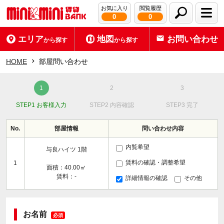
お気に入り
閲覧履歴
0
0
エリア
地図
お問い合わせ
から探す
から探す
HOME
部屋問い合わせ
STEP1 お客様入力
STEP2 内容確認
STEP3 完了
No.
部屋情報
問い合わせ内容
内覧希望
与良ハイツ 1階
賃料の確認・調整希望
1
面積：40.00㎡
賃料：-
詳細情報の確認
その他
お名前
必須