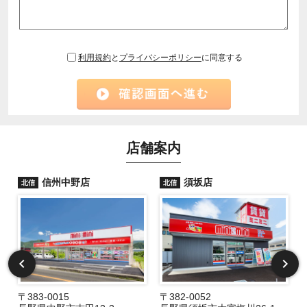
利用規約
と
プライバシーポリシー
に同意する
店舗案内
信州中野店
須坂店
北信
北信
〒383-0015
〒382-0052