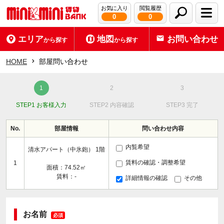
お気に入り
閲覧履歴
0
0
エリア
地図
お問い合わせ
から探す
から探す
HOME
部屋問い合わせ
STEP1 お客様入力
STEP2 内容確認
STEP3 完了
No.
部屋情報
問い合わせ内容
内覧希望
清水アパート（中氷鉋） 1階
賃料の確認・調整希望
1
面積：74.52㎡
賃料：-
詳細情報の確認
その他
お名前
必須