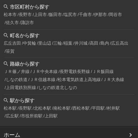
市区町村から探す
松本市
長野市
上田市
飯田市
塩尻市
千曲市
伊那市
岡谷市
佐久市
諏訪市
町名から探す
広丘吉田
中箕輪
里山辺
三輪
稲葉
井川城
高田
島内
広丘高出
笹賀
路線から探す
ＪＲ篠ノ井線
ＪＲ中央本線
長野電鉄長野線
ＪＲ飯田線
しなの鉄道
ＪＲ信越本線
松本電気鉄道上高地線
ＪＲ大糸線
上田電鉄別所線
しなの鉄道北しなの
駅から探す
松本駅
長野駅
北松本駅
南松本駅
西松本駅
平田駅
村井駅
広丘駅
市役所前駅
上田駅
ホーム