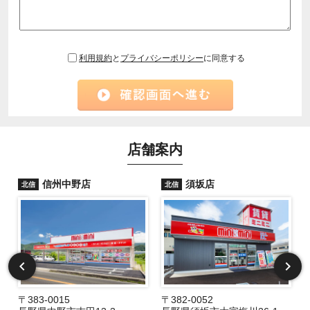
利用規約
と
プライバシーポリシー
に同意する
店舗案内
信州中野店
須坂店
北信
北信
〒383-0015
〒382-0052