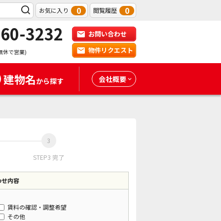
0
0
お気に入り
閲覧履歴
-60-3232
お問い合わせ
物件リクエスト
無休で営業)
建物名
会社概要
から探す
STEP3 完了
わせ内容
賃料の確認・調整希望
その他