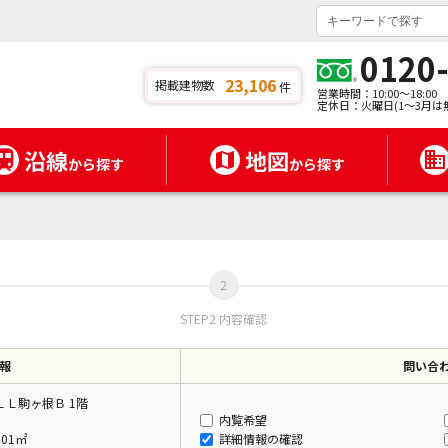
0120
23,106
掲載建物数
件
営業時間：10:00～18:00
定休日：火曜日(1～3月は
沿線
地図
から探す
から探す
STEP2 内容確認
報
問い合
Ｌ駒ヶ根Ｂ 1階
内覧希望
.01㎡
詳細情報の確認