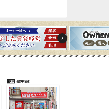
北信
北信
長野稲里店
長野篠ノ井店