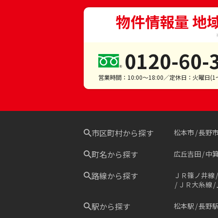
物件情報量 地
0120-60-
営業時間：10:00～18:00／定休日：火曜日(
市区町村から探す
松本市
長野
町名から探す
広丘吉田
中
路線から探す
ＪＲ篠ノ井線
ＪＲ大糸線
駅から探す
松本駅
長野