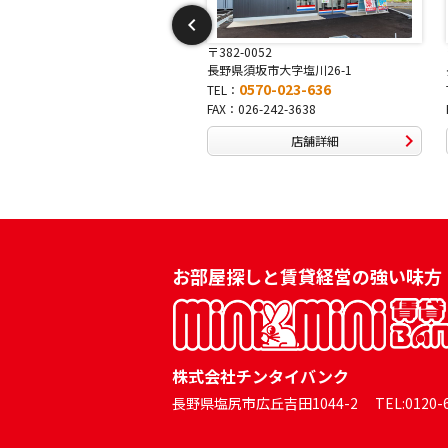
-0052
〒381-0042
須坂市大字塩川26-1
長野県長野市稲田2-7-43
0570-023-636
0570-025-457
TEL：
026-242-3638
FAX：026-254-5778
店舗詳細
店舗詳細
お部屋探しと賃貸経営の強い味方
株式会社チンタイバンク
長野県塩尻市広丘吉田1044-2 TEL:0120-60