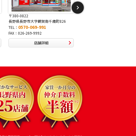
〒381-2243
〒388-8007
長野県長野市稲里1-5-25
長野県長野市篠ノ井布施高田407-
0570-067-878
0570-093-232
TEL：
TEL：
FAX：026-286-7888
FAX：026-292-3231
店舗詳細
店舗詳細