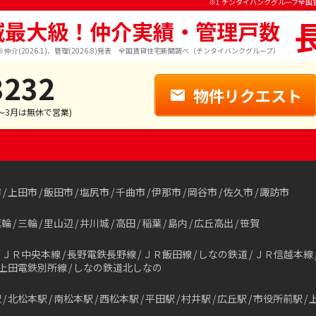
※1 チンタイバンクグループ全国
域最大級！仲介実績・管理戸数
※仲介(2026.1)、管理(2026.8)発表 全国賃貸住宅新聞調べ（チンタイバンクグループ）
3232
物件リクエスト
1～3月は無休で営業)
市
上田市
飯田市
塩尻市
千曲市
伊那市
岡谷市
佐久市
諏訪市
箕輪
三輪
里山辺
井川城
高田
稲葉
島内
広丘高出
笹賀
ＪＲ中央本線
長野電鉄長野線
ＪＲ飯田線
しなの鉄道
ＪＲ信越本線
上田電鉄別所線
しなの鉄道北しなの
駅
北松本駅
南松本駅
西松本駅
平田駅
村井駅
広丘駅
市役所前駅