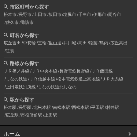
市区町村から探す
松本市
長野市
上田市
飯田市
塩尻市
千曲市
伊那市
岡谷市
佐久市
諏訪市
町名から探す
広丘吉田
中箕輪
三輪
里山辺
井川城
高田
稲葉
島内
広丘高出
笹賀
路線から探す
ＪＲ篠ノ井線
ＪＲ中央本線
長野電鉄長野線
ＪＲ飯田線
しなの鉄道
ＪＲ信越本線
松本電気鉄道上高地線
ＪＲ大糸線
上田電鉄別所線
しなの鉄道北しなの
駅から探す
松本駅
長野駅
北松本駅
南松本駅
西松本駅
平田駅
村井駅
広丘駅
市役所前駅
上田駅
ホーム