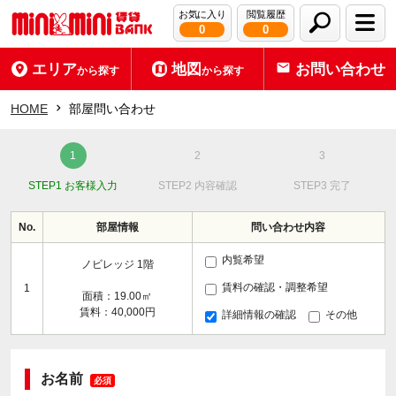
お気に入り
閲覧履歴
0
0
エリア
地図
お問い合わせ
から探す
から探す
HOME
部屋問い合わせ
STEP1 お客様入力
STEP2 内容確認
STEP3 完了
No.
部屋情報
問い合わせ内容
内覧希望
ノビレッジ 1階
賃料の確認・調整希望
1
面積：19.00㎡
賃料：40,000円
詳細情報の確認
その他
お名前
必須