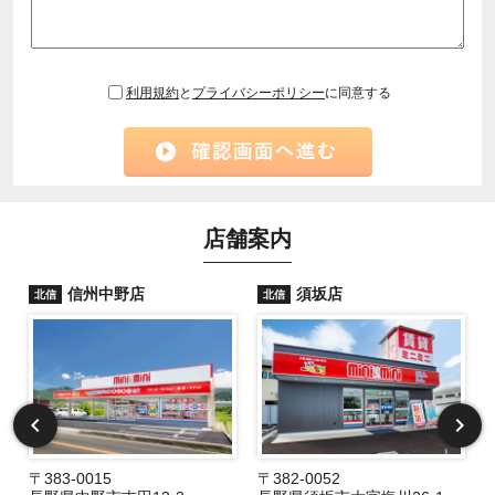
利用規約
と
プライバシーポリシー
に同意する
店舗案内
信州中野店
須坂店
北信
北信
〒383-0015
〒382-0052