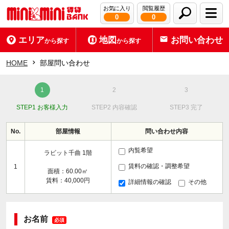
お気に入り
閲覧履歴
0
0
エリア
地図
お問い合わせ
から探す
から探す
HOME
部屋問い合わせ
STEP1 お客様入力
STEP2 内容確認
STEP3 完了
No.
部屋情報
問い合わせ内容
内覧希望
ラビット千曲 1階
賃料の確認・調整希望
1
面積：60.00㎡
賃料：40,000円
詳細情報の確認
その他
お名前
必須