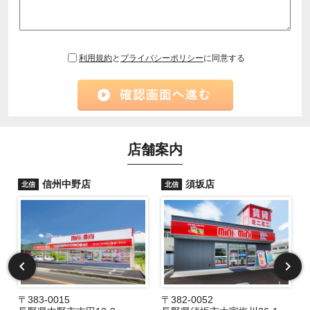
利用規約
と
プライバシーポリシー
に同意する
店舗案内
信州中野店
須坂店
北信
北信
〒383-0015
〒382-0052