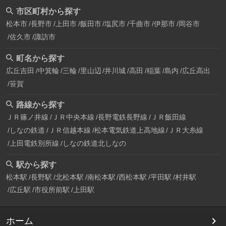
市区町村から探す
松本市
長野市
上田市
飯田市
塩尻市
千曲市
伊那市
岡谷市
佐久市
諏訪市
町名から探す
広丘吉田
中箕輪
三輪
里山辺
井川城
高田
稲葉
島内
広丘高出
笹賀
路線から探す
ＪＲ篠ノ井線
ＪＲ中央本線
長野電鉄長野線
ＪＲ飯田線
しなの鉄道
ＪＲ信越本線
松本電気鉄道上高地線
ＪＲ大糸線
上田電鉄別所線
しなの鉄道北しなの
駅から探す
松本駅
長野駅
北松本駅
南松本駅
西松本駅
平田駅
村井駅
広丘駅
市役所前駅
上田駅
ホーム