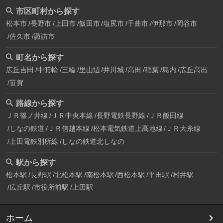
市区町村から探す
松本市
長野市
上田市
飯田市
塩尻市
千曲市
伊那市
岡谷市
佐久市
諏訪市
町名から探す
広丘吉田
中箕輪
三輪
里山辺
井川城
高田
稲葉
島内
広丘高出
笹賀
路線から探す
ＪＲ篠ノ井線
ＪＲ中央本線
長野電鉄長野線
ＪＲ飯田線
しなの鉄道
ＪＲ信越本線
松本電気鉄道上高地線
ＪＲ大糸線
上田電鉄別所線
しなの鉄道北しなの
駅から探す
松本駅
長野駅
北松本駅
南松本駅
西松本駅
平田駅
村井駅
広丘駅
市役所前駅
上田駅
ホーム