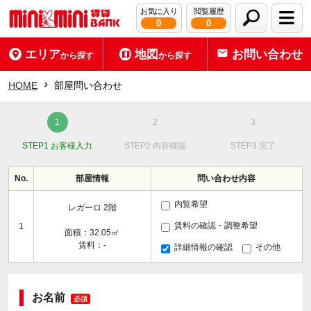
お気に入り
閲覧履歴
0
0
エリア
地図
お問い合わせ
から探す
から探す
HOME
部屋問い合わせ
STEP1 お客様入力
STEP2 内容確認
STEP3 完了
No.
部屋情報
問い合わせ内容
内覧希望
レガーロ 2階
賃料の確認・調整希望
1
面積：32.05㎡
賃料：-
詳細情報の確認
その他
お名前
必須