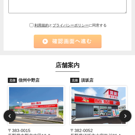
利用規約
と
プライバシーポリシー
に同意する
店舗案内
信州中野店
須坂店
北信
北信
〒383-0015
〒382-0052