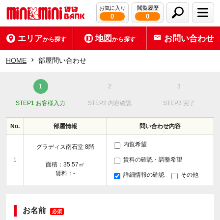
お気に入り
閲覧履歴
0
0
エリア
地図
お問い合わせ
から探す
から探す
HOME
部屋問い合わせ
STEP1 お客様入力
STEP2 内容確認
STEP3 完了
No.
部屋情報
問い合わせ内容
内覧希望
グラディス南石堂 8階
賃料の確認・調整希望
1
面積：35.57㎡
賃料：-
詳細情報の確認
その他
お名前
必須