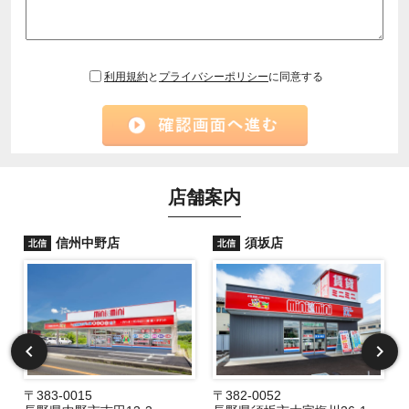
利用規約
と
プライバシーポリシー
に同意する
店舗案内
信州中野店
須坂店
北信
北信
〒383-0015
〒382-0052