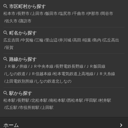
市区町村から探す
松本市
長野市
上田市
飯田市
塩尻市
千曲市
伊那市
岡谷市
佐久市
諏訪市
町名から探す
広丘吉田
中箕輪
三輪
里山辺
井川城
高田
稲葉
島内
広丘高出
笹賀
路線から探す
ＪＲ篠ノ井線
ＪＲ中央本線
長野電鉄長野線
ＪＲ飯田線
しなの鉄道
ＪＲ信越本線
松本電気鉄道上高地線
ＪＲ大糸線
上田電鉄別所線
しなの鉄道北しなの
駅から探す
松本駅
長野駅
北松本駅
南松本駅
西松本駅
平田駅
村井駅
広丘駅
市役所前駅
上田駅
ホーム