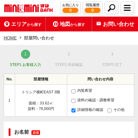
お気に入り
閲覧履歴
0
0
エリア
地図
お問い合わせ
から探す
から探す
HOME
部屋問い合わせ
STEP1 お客様入力
STEP2 内容確認
STEP3 完了
No.
部屋情報
問い合わせ内容
内覧希望
トリシア横町EAST 3階
賃料の確認・調整希望
1
面積：33.62㎡
賃料：76,000円
詳細情報の確認
その他
お名前
必須