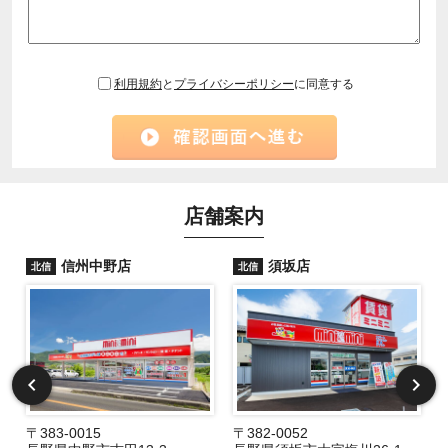
利用規約
と
プライバシーポリシー
に同意する
店舗案内
信州中野店
須坂店
北信
北信
〒383-0015
〒382-0052