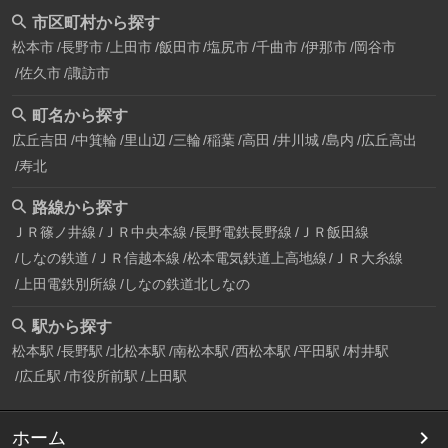
市区町村から探す
松本市
長野市
上田市
飯田市
塩尻市
千曲市
伊那市
岡谷市
佐久市
諏訪市
町名から探す
広丘吉田
中箕輪
里山辺
三輪
稲葉
高田
井川城
島内
広丘高出
寿北
路線から探す
ＪＲ篠ノ井線
ＪＲ中央本線
長野電鉄長野線
ＪＲ飯田線
しなの鉄道
ＪＲ信越本線
松本電気鉄道上高地線
ＪＲ大糸線
上田電鉄別所線
しなの鉄道北しなの
駅から探す
松本駅
長野駅
北松本駅
南松本駅
西松本駅
平田駅
村井駅
広丘駅
市役所前駅
上田駅
ホーム