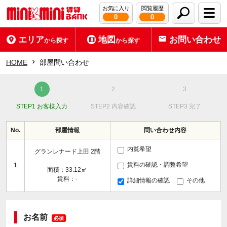
お気に入り
閲覧履歴
0
0
エリア
地図
お問い合わせ
から探す
から探す
HOME
部屋問い合わせ
STEP1 お客様入力
STEP2 内容確認
STEP3 完了
No.
部屋情報
問い合わせ内容
内覧希望
グランレナード上田 2階
賃料の確認・調整希望
1
面積：33.12㎡
賃料：-
詳細情報の確認
その他
お名前
必須