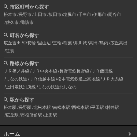
市区町村から探す
松本市
長野市
上田市
飯田市
塩尻市
千曲市
伊那市
岡谷市
佐久市
諏訪市
町名から探す
広丘吉田
中箕輪
里山辺
三輪
稲葉
井川城
高田
島内
広丘高出
笹賀
路線から探す
ＪＲ篠ノ井線
ＪＲ中央本線
長野電鉄長野線
ＪＲ飯田線
しなの鉄道
ＪＲ信越本線
松本電気鉄道上高地線
ＪＲ大糸線
上田電鉄別所線
しなの鉄道北しなの
駅から探す
松本駅
長野駅
北松本駅
南松本駅
西松本駅
平田駅
村井駅
広丘駅
市役所前駅
上田駅
ホーム