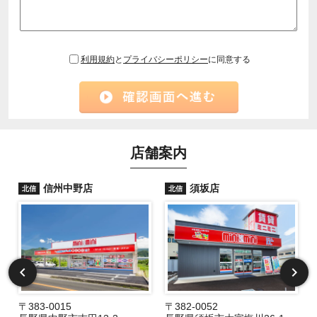
利用規約
と
プライバシーポリシー
に同意する
店舗案内
信州中野店
須坂店
北信
北信
〒383-0015
〒382-0052