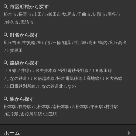
市区町村から探す
松本市
長野市
上田市
飯田市
塩尻市
千曲市
伊那市
岡谷市
佐久市
諏訪市
町名から探す
広丘吉田
中箕輪
里山辺
三輪
稲葉
井川城
高田
島内
広丘高出
上郷黒田
路線から探す
ＪＲ篠ノ井線
ＪＲ中央本線
長野電鉄長野線
ＪＲ飯田線
しなの鉄道
ＪＲ信越本線
松本電気鉄道上高地線
ＪＲ大糸線
上田電鉄別所線
しなの鉄道北しなの
駅から探す
松本駅
長野駅
北松本駅
南松本駅
西松本駅
平田駅
村井駅
広丘駅
市役所前駅
上田駅
ホーム