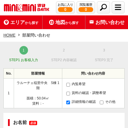
お気に入り
閲覧履歴
0
0
エリア
地図
お問い合わせ
から探す
から探す
HOME
部屋問い合わせ
STEP1 お客様入力
STEP2 内容確認
STEP3 完了
No.
部屋情報
問い合わせ内容
ラルーチェ稲里中央 S棟 1
内覧希望
階
賃料の確認・調整希望
1
面積：50.04㎡
詳細情報の確認
その他
賃料：-
お名前
必須