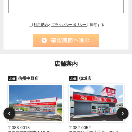
利用規約
と
プライバシーポリシー
に同意する
店舗案内
信州中野店
須坂店
北信
北信
〒383-0015
〒382-0052