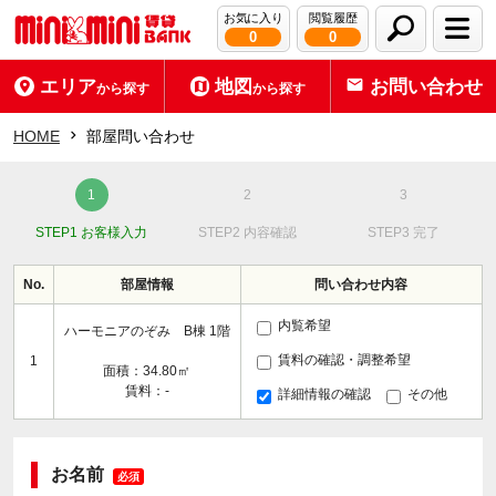
お気に入り
閲覧履歴
0
0
エリア
地図
お問い合わせ
から探す
から探す
HOME
部屋問い合わせ
STEP1 お客様入力
STEP2 内容確認
STEP3 完了
No.
部屋情報
問い合わせ内容
内覧希望
ハーモニアのぞみ B棟 1階
賃料の確認・調整希望
1
面積：34.80㎡
賃料：-
詳細情報の確認
その他
お名前
必須