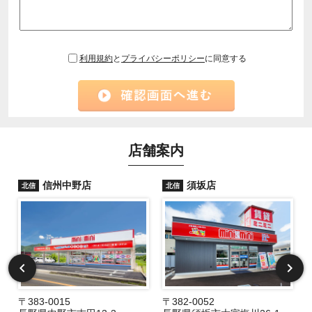
利用規約
と
プライバシーポリシー
に同意する
店舗案内
信州中野店
須坂店
北信
北信
〒383-0015
〒382-0052