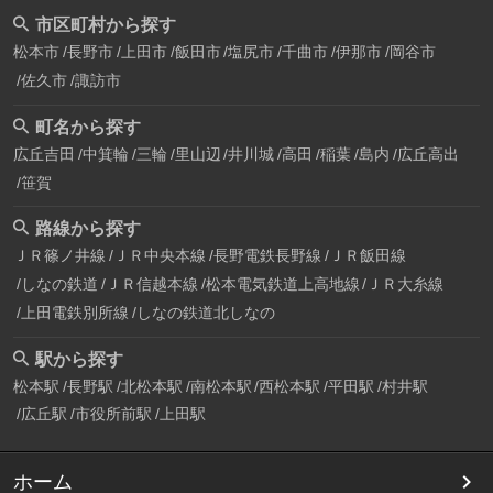
市区町村から探す
松本市
長野市
上田市
飯田市
塩尻市
千曲市
伊那市
岡谷市
佐久市
諏訪市
町名から探す
広丘吉田
中箕輪
三輪
里山辺
井川城
高田
稲葉
島内
広丘高出
笹賀
路線から探す
ＪＲ篠ノ井線
ＪＲ中央本線
長野電鉄長野線
ＪＲ飯田線
しなの鉄道
ＪＲ信越本線
松本電気鉄道上高地線
ＪＲ大糸線
上田電鉄別所線
しなの鉄道北しなの
駅から探す
松本駅
長野駅
北松本駅
南松本駅
西松本駅
平田駅
村井駅
広丘駅
市役所前駅
上田駅
ホーム