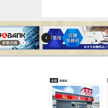
信
北信
須坂店
長野稲田店