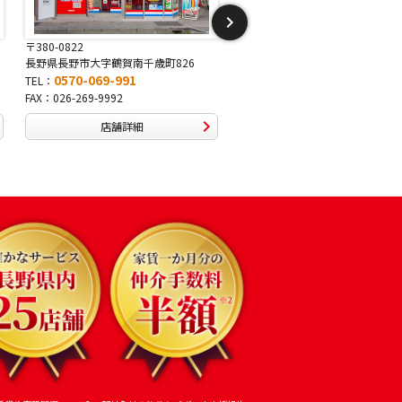
〒381-2243
〒388-8007
長野県長野市稲里1-5-25
長野県長野市篠ノ井布施高田40
0570-067-878
0570-093-232
TEL：
TEL：
FAX：026-286-7888
FAX：026-292-3231
店舗詳細
店舗詳細