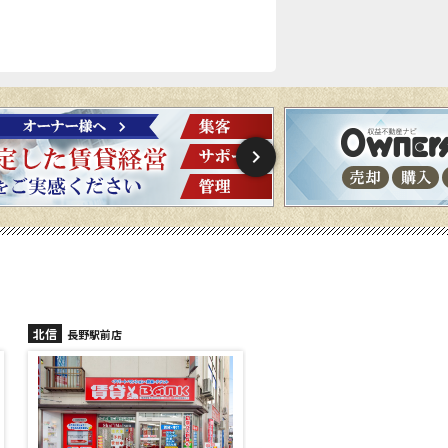
北信
北信
長野稲里店
長野篠ノ井店