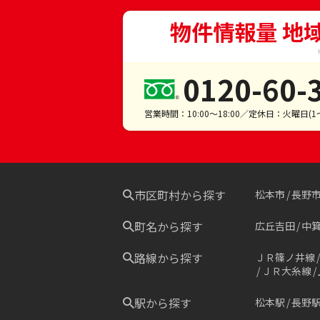
物件情報量 地
0120-60-
営業時間：10:00～18:00／定休日：火曜日(
市区町村から探す
松本市
長野
町名から探す
広丘吉田
中
路線から探す
ＪＲ篠ノ井線
ＪＲ大糸線
駅から探す
松本駅
長野