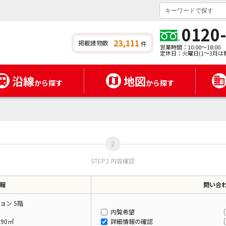
0120
23,111
掲載建物数
件
営業時間：10:00～18:00
定休日：火曜日(1～3月は
沿線
地図
から探す
から探す
STEP2 内容確認
報
問い合
ョン 5階
内覧希望
.90㎡
詳細情報の確認