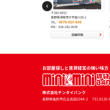
82-0052
〒381-0042
野県須坂市大字塩川26-1
長野県長野市稲田2-7-43
0570-023-636
0570-025-457
L：
TEL：
X：026-242-3638
FAX：026-254-5778
店舗詳細
店舗詳細
お部屋探しと賃貸経営の強い味方
株式会社チンタイバンク
長野県塩尻市広丘吉田1044-2 TEL:0120-60