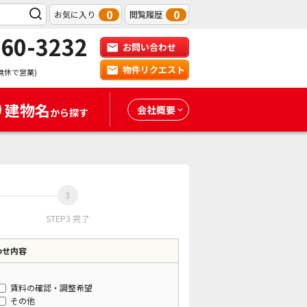
0
0
お気に入り
閲覧履歴
-60-3232
お問い合わせ
物件リクエスト
無休で営業)
建物名
会社概要
から探す
STEP3 完了
わせ内容
賃料の確認・調整希望
その他