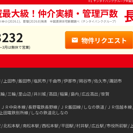
※1 チンタイバンクグループ全国
域最大級！仲介実績・管理戸数
※仲介(2026.1)、管理(2026.8)発表 全国賃貸住宅新聞調べ（チンタイバンクグループ）
3232
物件リクエスト
1～3月は無休で営業)
市
上田市
飯田市
塩尻市
千曲市
伊那市
岡谷市
佐久市
諏訪市
箕輪
三輪
里山辺
井川城
高田
稲葉
島内
広丘高出
笹賀
ＪＲ中央本線
長野電鉄長野線
ＪＲ飯田線
しなの鉄道
ＪＲ信越本線
上田電鉄別所線
しなの鉄道北しなの
駅
北松本駅
南松本駅
西松本駅
平田駅
村井駅
広丘駅
市役所前駅