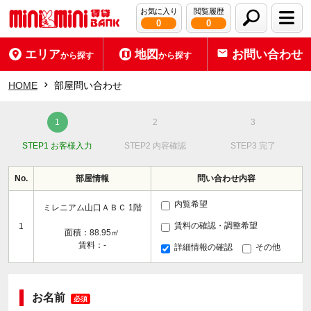
お気に入り
閲覧履歴
0
0
エリア
地図
お問い合わせ
から探す
から探す
HOME
部屋問い合わせ
STEP1 お客様入力
STEP2 内容確認
STEP3 完了
No.
部屋情報
問い合わせ内容
内覧希望
ミレニアム山口ＡＢＣ 1階
賃料の確認・調整希望
1
面積：88.95㎡
賃料：-
詳細情報の確認
その他
お名前
必須