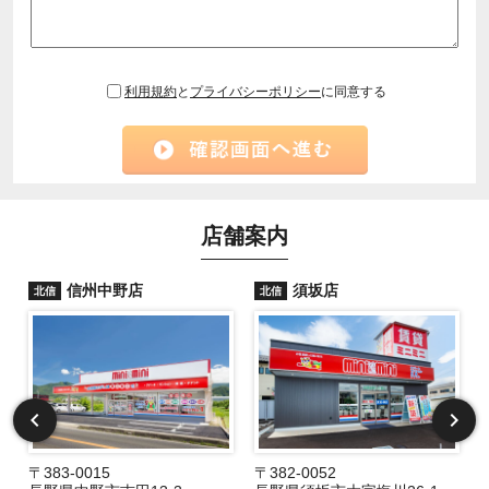
利用規約
と
プライバシーポリシー
に同意する
店舗案内
信州中野店
須坂店
北信
北信
〒383-0015
〒382-0052