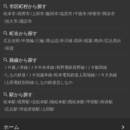
市区町村から探す
松本市
長野市
上田市
飯田市
塩尻市
千曲市
伊那市
岡谷市
佐久市
諏訪市
町名から探す
広丘吉田
中箕輪
三輪
里山辺
井川城
高田
稲葉
島内
広丘高出
笹賀
路線から探す
ＪＲ篠ノ井線
ＪＲ中央本線
長野電鉄長野線
ＪＲ飯田線
しなの鉄道
ＪＲ信越本線
松本電気鉄道上高地線
ＪＲ大糸線
上田電鉄別所線
しなの鉄道北しなの
駅から探す
松本駅
長野駅
北松本駅
南松本駅
西松本駅
平田駅
村井駅
広丘駅
市役所前駅
上田駅
ホーム