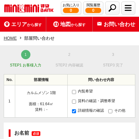
お気に入り
閲覧履歴
0
0
エリア
地図
お問い合わせ
から探す
から探す
HOME
部屋問い合わせ
STEP1 お客様入力
STEP2 内容確認
STEP3 完了
No.
部屋情報
問い合わせ内容
内覧希望
カルムメゾン 1階
賃料の確認・調整希望
1
面積：61.64㎡
賃料：-
詳細情報の確認
その他
お名前
必須