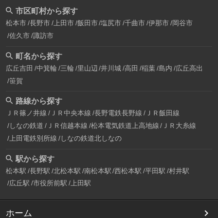
市区町村から探す
松本市
長野市
上田市
飯田市
塩尻市
千曲市
伊那市
岡谷市
佐久市
諏訪市
町名から探す
広丘吉田
中箕輪
三輪
里山辺
井川城
高田
稲葉
島内
広丘高出
笹賀
路線から探す
ＪＲ篠ノ井線
ＪＲ中央本線
長野電鉄長野線
ＪＲ飯田線
しなの鉄道
ＪＲ信越本線
松本電気鉄道上高地線
ＪＲ大糸線
上田電鉄別所線
しなの鉄道北しなの
駅から探す
松本駅
長野駅
北松本駅
南松本駅
西松本駅
平田駅
村井駅
広丘駅
市役所前駅
上田駅
ホーム