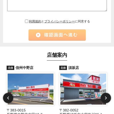
利用規約
と
プライバシーポリシー
に同意する
店舗案内
信州中野店
須坂店
北信
北信
〒383-0015
〒382-0052