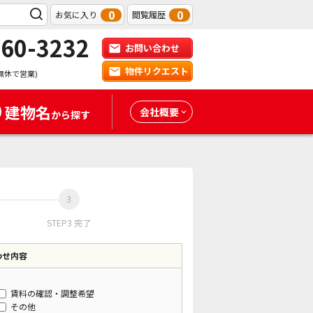
0
0
お気に入り
閲覧履歴
-60-3232
お問い合わせ
物件リクエスト
無休で営業)
建物名
会社概要
から探す
STEP3 完了
わせ内容
賃料の確認・調整希望
その他