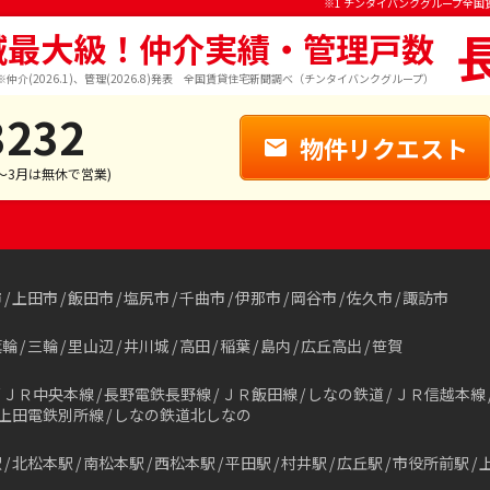
※1 チンタイバンクグループ全国
域最大級！仲介実績・管理戸数
※仲介(2026.1)、管理(2026.8)発表 全国賃貸住宅新聞調べ（チンタイバンクグループ）
3232
物件リクエスト
1～3月は無休で営業)
市
上田市
飯田市
塩尻市
千曲市
伊那市
岡谷市
佐久市
諏訪市
箕輪
三輪
里山辺
井川城
高田
稲葉
島内
広丘高出
笹賀
ＪＲ中央本線
長野電鉄長野線
ＪＲ飯田線
しなの鉄道
ＪＲ信越本線
上田電鉄別所線
しなの鉄道北しなの
駅
北松本駅
南松本駅
西松本駅
平田駅
村井駅
広丘駅
市役所前駅