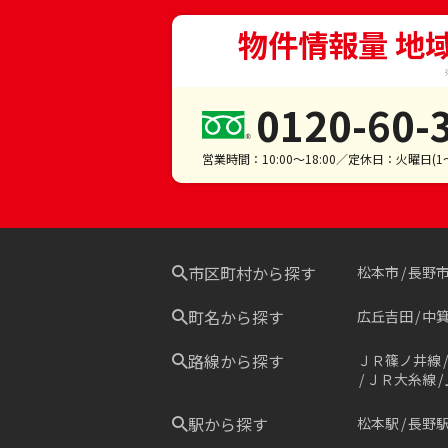
物件情報量 地
0120-60-
営業時間：10:00～18:00／定休日：火曜日(
市区町村から探す
松本市
長野
町名から探す
広丘吉田
中
路線から探す
ＪＲ篠ノ井線
ＪＲ大糸線
駅から探す
松本駅
長野