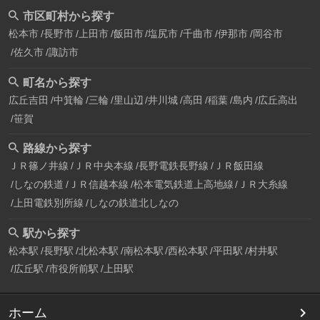
市区町村から探す
松本市
長野市
上田市
飯田市
塩尻市
千曲市
伊那市
岡谷市
佐久市
諏訪市
町名から探す
広丘吉田
中箕輪
三輪
里山辺
井川城
高田
稲葉
島内
広丘高出
笹賀
路線から探す
ＪＲ篠ノ井線
ＪＲ中央本線
長野電鉄長野線
ＪＲ飯田線
しなの鉄道
ＪＲ信越本線
松本電気鉄道上高地線
ＪＲ大糸線
上田電鉄別所線
しなの鉄道北しなの
駅から探す
松本駅
長野駅
北松本駅
南松本駅
西松本駅
平田駅
村井駅
広丘駅
市役所前駅
上田駅
ホーム