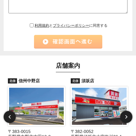
利用規約
と
プライバシーポリシー
に同意する
店舗案内
信州中野店
須坂店
北信
北信
〒383-0015
〒382-0052