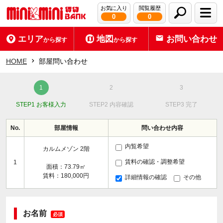
お気に入り
閲覧履歴
0
0
エリア
地図
お問い合わせ
から探す
から探す
HOME
部屋問い合わせ
STEP1 お客様入力
STEP2 内容確認
STEP3 完了
No.
部屋情報
問い合わせ内容
内覧希望
カルムメゾン 2階
賃料の確認・調整希望
1
面積：73.79㎡
賃料：180,000円
詳細情報の確認
その他
お名前
必須