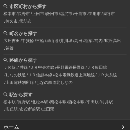
市区町村から探す
松本市
長野市
上田市
飯田市
塩尻市
千曲市
伊那市
岡谷市
佐久市
諏訪市
町名から探す
広丘吉田
中箕輪
三輪
里山辺
井川城
高田
稲葉
島内
広丘高出
笹賀
路線から探す
ＪＲ篠ノ井線
ＪＲ中央本線
長野電鉄長野線
ＪＲ飯田線
しなの鉄道
ＪＲ信越本線
松本電気鉄道上高地線
ＪＲ大糸線
上田電鉄別所線
しなの鉄道北しなの
駅から探す
松本駅
長野駅
北松本駅
南松本駅
西松本駅
平田駅
村井駅
広丘駅
市役所前駅
上田駅
ホーム