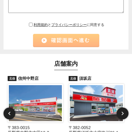
利用規約
と
プライバシーポリシー
に同意する
店舗案内
信州中野店
須坂店
北信
北信
〒383-0015
〒382-0052