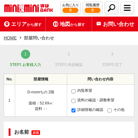
お気に入り
閲覧履歴
0
0
エリア
地図
お問い合わせ
から探す
から探す
HOME
部屋問い合わせ
STEP1 お客様入力
STEP2 内容確認
STEP3 完了
No.
部屋情報
問い合わせ内容
内覧希望
D-roomちの 2階
賃料の確認・調整希望
1
面積：52.69㎡
賃料：-
詳細情報の確認
その他
お名前
必須