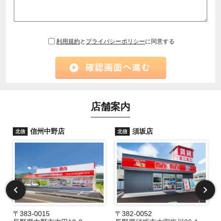
利用規約
と
プライバシーポリシー
に同意する
店舗案内
信州中野店
須坂店
北信
北信
〒383-0015
〒382-0052