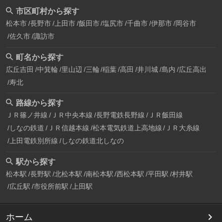
市区町村から探す
松本市
長野市
上田市
飯田市
塩尻市
千曲市
伊那市
岡谷市
佐久市
諏訪市
町名から探す
広丘吉田
中箕輪
里山辺
三輪
稲葉
高田
井川城
島内
広丘高出
寿北
路線から探す
ＪＲ篠ノ井線
ＪＲ中央本線
長野電鉄長野線
ＪＲ飯田線
しなの鉄道
ＪＲ信越本線
松本電気鉄道上高地線
ＪＲ大糸線
上田電鉄別所線
しなの鉄道北しなの
駅から探す
松本駅
長野駅
北松本駅
南松本駅
西松本駅
平田駅
村井駅
広丘駅
市役所前駅
上田駅
ホーム