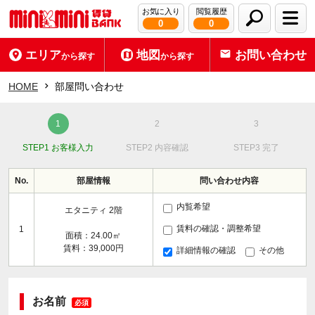
お気に入り
閲覧履歴
0
0
エリア
地図
お問い合わせ
から探す
から探す
HOME
部屋問い合わせ
STEP1 お客様入力
STEP2 内容確認
STEP3 完了
No.
部屋情報
問い合わせ内容
内覧希望
エタニティ 2階
賃料の確認・調整希望
1
面積：24.00㎡
賃料：39,000円
詳細情報の確認
その他
お名前
必須