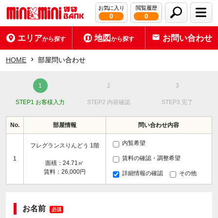
お気に入り
閲覧履歴
0
0
エリア
地図
お問い合わせ
から探す
から探す
HOME
部屋問い合わせ
STEP1 お客様入力
STEP2 内容確認
STEP3 完了
No.
部屋情報
問い合わせ内容
内覧希望
フレグランスりんどう 1階
賃料の確認・調整希望
1
面積：24.71㎡
賃料：26,000円
詳細情報の確認
その他
お名前
必須