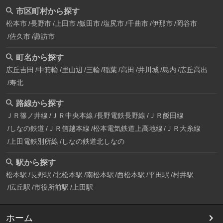
市区町村から探す
松本市
長野市
上田市
飯田市
塩尻市
千曲市
伊那市
岡谷市
佐久市
諏訪市
町名から探す
広丘吉田
中箕輪
里山辺
三輪
稲葉
高田
井川城
島内
広丘高出
寿北
路線から探す
ＪＲ篠ノ井線
ＪＲ中央本線
長野電鉄長野線
ＪＲ飯田線
しなの鉄道
ＪＲ信越本線
松本電気鉄道上高地線
ＪＲ大糸線
上田電鉄別所線
しなの鉄道北しなの
駅から探す
松本駅
長野駅
北松本駅
南松本駅
西松本駅
平田駅
村井駅
広丘駅
市役所前駅
上田駅
ホーム