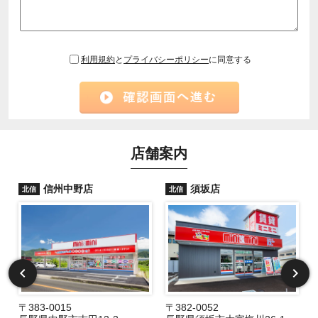
利用規約
と
プライバシーポリシー
に同意する
店舗案内
信州中野店
須坂店
北信
北信
〒383-0015
〒382-0052