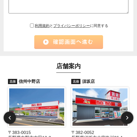
利用規約
と
プライバシーポリシー
に同意する
店舗案内
信州中野店
須坂店
北信
北信
〒383-0015
〒382-0052