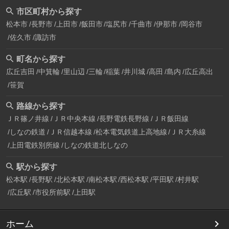
市区町村から探す
松本市
長野市
上田市
飯田市
塩尻市
千曲市
伊那市
岡谷市
佐久市
諏訪市
町名から探す
広丘吉田
中箕輪
里山辺
三輪
稲葉
井川城
高田
島内
広丘高出
笹賀
路線から探す
ＪＲ篠ノ井線
ＪＲ中央本線
長野電鉄長野線
ＪＲ飯田線
しなの鉄道
ＪＲ信越本線
松本電気鉄道上高地線
ＪＲ大糸線
上田電鉄別所線
しなの鉄道北しなの
駅から探す
松本駅
長野駅
北松本駅
南松本駅
西松本駅
平田駅
村井駅
広丘駅
市役所前駅
上田駅
ホーム