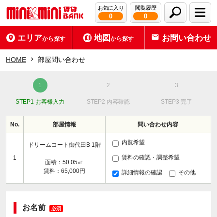
お気に入り
閲覧履歴
0
0
エリア
地図
お問い合わせ
から探す
から探す
HOME
部屋問い合わせ
STEP1 お客様入力
STEP2 内容確認
STEP3 完了
No.
部屋情報
問い合わせ内容
内覧希望
ドリームコート御代田B 1階
賃料の確認・調整希望
1
面積：50.05㎡
賃料：65,000円
詳細情報の確認
その他
お名前
必須