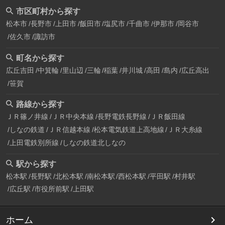
市区町村から探す
松本市
長野市
上田市
飯田市
塩尻市
千曲市
伊那市
岡谷市
佐久市
諏訪市
町名から探す
広丘吉田
中箕輪
里山辺
三輪
稲葉
井川城
高田
島内
広丘高出
笹賀
路線から探す
ＪＲ篠ノ井線
ＪＲ中央本線
長野電鉄長野線
ＪＲ飯田線
しなの鉄道
ＪＲ信越本線
松本電気鉄道上高地線
ＪＲ大糸線
上田電鉄別所線
しなの鉄道北しなの
駅から探す
松本駅
長野駅
北松本駅
南松本駅
西松本駅
平田駅
村井駅
広丘駅
市役所前駅
上田駅
ホーム