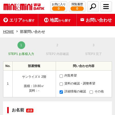
お気に入り
閲覧履歴
0
0
エリア
地図
お問い合わせ
から探す
から探す
HOME
部屋問い合わせ
STEP1 お客様入力
STEP2 内容確認
STEP3 完了
No.
部屋情報
問い合わせ内容
内覧希望
サンライズⅡ 2階
賃料の確認・調整希望
1
面積：19.80㎡
賃料：-
詳細情報の確認
その他
お名前
必須