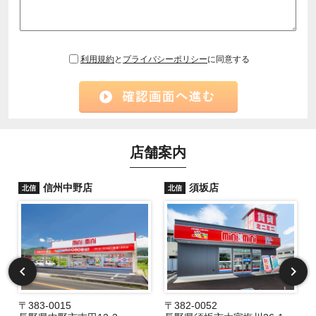
利用規約
と
プライバシーポリシー
に同意する
店舗案内
信州中野店
須坂店
北信
北信
〒383-0015
〒382-0052