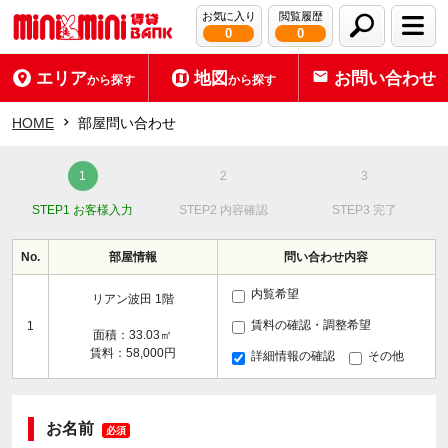
お気に入り
閲覧履歴
0
0
エリア
地図
お問い合わせ
から探す
から探す
HOME
部屋問い合わせ
STEP1 お客様入力
STEP2 内容確認
STEP3 完了
No.
部屋情報
問い合わせ内容
内覧希望
リアン波田 1階
賃料の確認・調整希望
1
面積：33.03㎡
賃料：58,000円
詳細情報の確認
その他
お名前
必須