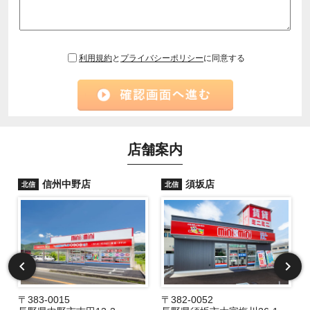
利用規約
と
プライバシーポリシー
に同意する
店舗案内
信州中野店
須坂店
北信
北信
〒383-0015
〒382-0052