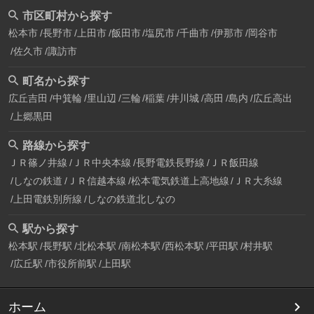
市区町村から探す
松本市
長野市
上田市
飯田市
塩尻市
千曲市
伊那市
岡谷市
佐久市
諏訪市
町名から探す
広丘吉田
中箕輪
里山辺
三輪
稲葉
井川城
高田
島内
広丘高出
上郷黒田
路線から探す
ＪＲ篠ノ井線
ＪＲ中央本線
長野電鉄長野線
ＪＲ飯田線
しなの鉄道
ＪＲ信越本線
松本電気鉄道上高地線
ＪＲ大糸線
上田電鉄別所線
しなの鉄道北しなの
駅から探す
松本駅
長野駅
北松本駅
南松本駅
西松本駅
平田駅
村井駅
広丘駅
市役所前駅
上田駅
ホーム