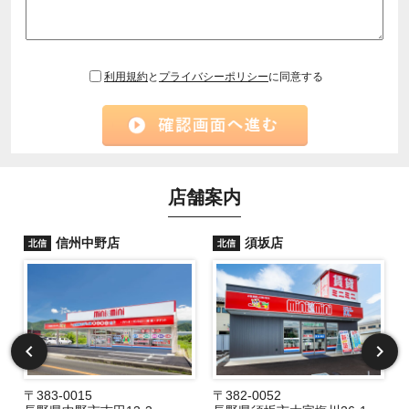
利用規約
と
プライバシーポリシー
に同意する
店舗案内
信州中野店
須坂店
北信
北信
〒383-0015
〒382-0052