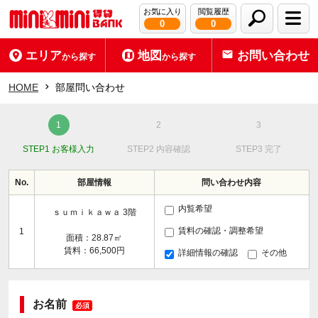
お気に入り
閲覧履歴
0
0
エリア
地図
お問い合わせ
から探す
から探す
HOME
部屋問い合わせ
STEP1 お客様入力
STEP2 内容確認
STEP3 完了
No.
部屋情報
問い合わせ内容
内覧希望
ｓｕｍｉｋａｗａ 3階
賃料の確認・調整希望
1
面積：28.87㎡
賃料：66,500円
詳細情報の確認
その他
お名前
必須