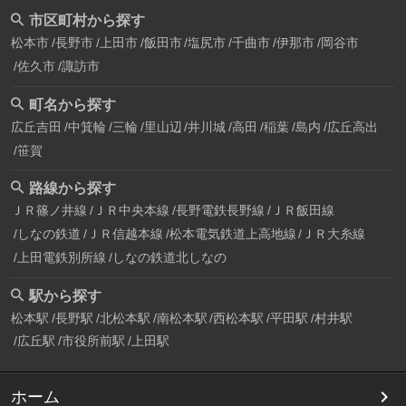
市区町村から探す
松本市
長野市
上田市
飯田市
塩尻市
千曲市
伊那市
岡谷市
佐久市
諏訪市
町名から探す
広丘吉田
中箕輪
三輪
里山辺
井川城
高田
稲葉
島内
広丘高出
笹賀
路線から探す
ＪＲ篠ノ井線
ＪＲ中央本線
長野電鉄長野線
ＪＲ飯田線
しなの鉄道
ＪＲ信越本線
松本電気鉄道上高地線
ＪＲ大糸線
上田電鉄別所線
しなの鉄道北しなの
駅から探す
松本駅
長野駅
北松本駅
南松本駅
西松本駅
平田駅
村井駅
広丘駅
市役所前駅
上田駅
ホーム