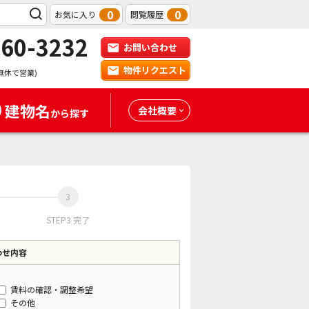
0
0
お気に入り
閲覧履歴
-60-3232
お問い合わせ
物件リクエスト
無休で営業)
建物名
会社概要
から探す
STEP3 完了
わせ内容
賃料の確認・調整希望
その他