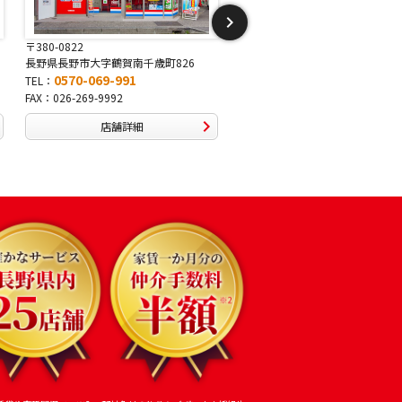
〒381-2243
〒388-8007
長野県長野市稲里1-5-25
長野県長野市篠ノ井布施高田407
0570-067-878
0570-093-232
TEL：
TEL：
FAX：026-286-7888
FAX：026-292-3231
店舗詳細
店舗詳細