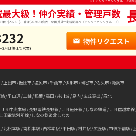
※1 チンタイバンクグループ全国
域最大級！仲介実績・管理戸数
※仲介(2026.1)、管理(2026.8)発表 全国賃貸住宅新聞調べ（チンタイバンクグループ）
3232
物件リクエスト
1～3月は無休で営業)
市
上田市
飯田市
塩尻市
千曲市
伊那市
岡谷市
佐久市
諏訪市
箕輪
里山辺
三輪
稲葉
高田
井川城
島内
広丘高出
寿北
ＪＲ中央本線
長野電鉄長野線
ＪＲ飯田線
しなの鉄道
ＪＲ信越本線
上田電鉄別所線
しなの鉄道北しなの
駅
北松本駅
南松本駅
西松本駅
平田駅
村井駅
広丘駅
市役所前駅