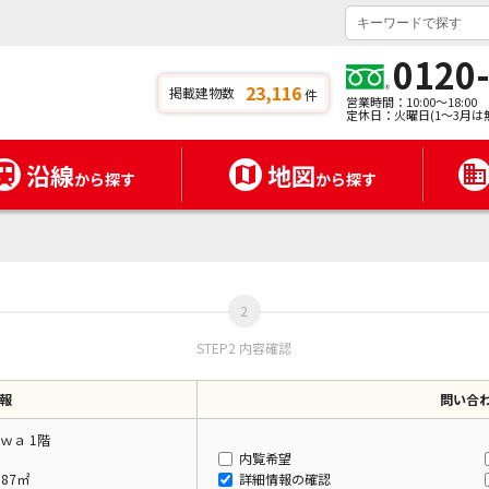
0120
23,116
掲載建物数
件
営業時間：10:00～18:00
定休日：火曜日(1～3月は
沿線
地図
から探す
から探す
STEP2 内容確認
報
問い合
ｗａ 1階
内覧希望
.87㎡
詳細情報の確認