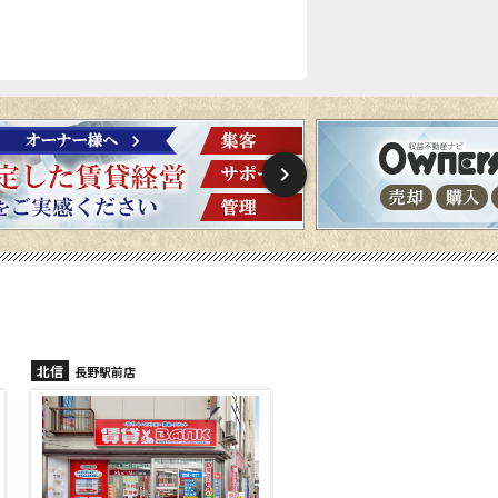
北信
北信
長野稲里店
長野篠ノ井店