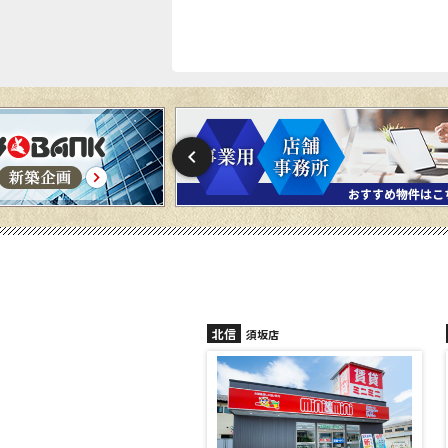
信
北信
須坂店
長野稲田店