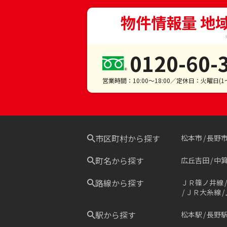
物件情報量 地
0120-60-
営業時間：10:00～18:00／定休日：火曜日(
市区町村から探す
松本市
長野
町名から探す
広丘吉田
中
路線から探す
ＪＲ篠ノ井線
ＪＲ大糸線
駅から探す
松本駅
長野