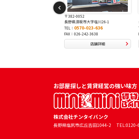
82-0052
〒381-0042
県須坂市大字塩川26-1
長野県長野市稲田2-7-43
0570-023-636
0570-025-457
L：
TEL：
：026-242-3638
FAX：026-254-5778
店舗詳細
店舗詳細
お部屋探しと賃貸経営の強い味方
株式会社チンタイバンク
長野県塩尻市広丘吉田1044-2 TEL:0120-60