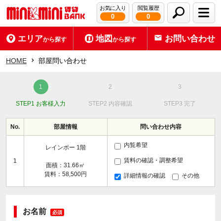
お気に入り
閲覧履歴
0
0
エリア
地図
お問い合わせ
から探す
から探す
HOME
部屋問い合わせ
STEP1 お客様入力
STEP2 内容確認
STEP3 完了
No.
部屋情報
問い合わせ内容
内覧希望
レインボー 1階
賃料の確認・調整希望
1
面積：31.66㎡
賃料：58,500円
詳細情報の確認
その他
お名前
必須