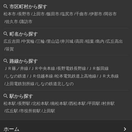
市区町村から探す
松本市
長野市
上田市
飯田市
塩尻市
千曲市
伊那市
岡谷市
佐久市
諏訪市
町名から探す
広丘吉田
中箕輪
三輪
里山辺
井川城
高田
稲葉
島内
広丘高出
笹賀
路線から探す
ＪＲ篠ノ井線
ＪＲ中央本線
長野電鉄長野線
ＪＲ飯田線
しなの鉄道
ＪＲ信越本線
松本電気鉄道上高地線
ＪＲ大糸線
上田電鉄別所線
しなの鉄道北しなの
駅から探す
松本駅
長野駅
北松本駅
南松本駅
西松本駅
平田駅
村井駅
広丘駅
市役所前駅
上田駅
ホーム