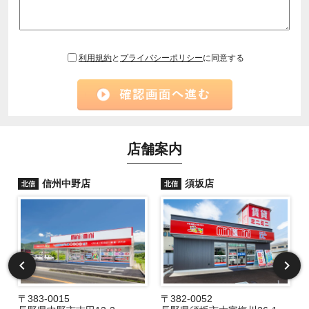
利用規約
と
プライバシーポリシー
に同意する
店舗案内
信州中野店
須坂店
北信
北信
〒383-0015
〒382-0052