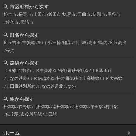
市区町村から探す
松本市
長野市
上田市
飯田市
塩尻市
千曲市
伊那市
岡谷市
佐久市
諏訪市
町名から探す
広丘吉田
中箕輪
里山辺
三輪
稲葉
井川城
高田
島内
広丘高出
笹賀
路線から探す
ＪＲ篠ノ井線
ＪＲ中央本線
長野電鉄長野線
ＪＲ飯田線
しなの鉄道
ＪＲ信越本線
松本電気鉄道上高地線
ＪＲ大糸線
上田電鉄別所線
しなの鉄道北しなの
駅から探す
松本駅
長野駅
北松本駅
南松本駅
西松本駅
平田駅
村井駅
広丘駅
市役所前駅
上田駅
ホーム