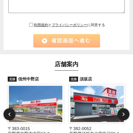
利用規約
と
プライバシーポリシー
に同意する
店舗案内
信州中野店
須坂店
北信
北信
〒383-0015
〒382-0052