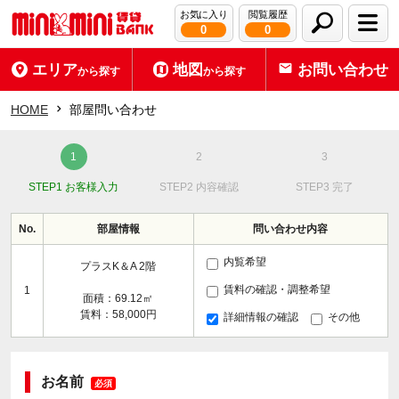
お気に入り
閲覧履歴
0
0
エリア
地図
お問い合わせ
から探す
から探す
HOME
部屋問い合わせ
STEP1 お客様入力
STEP2 内容確認
STEP3 完了
No.
部屋情報
問い合わせ内容
内覧希望
プラスK＆A 2階
賃料の確認・調整希望
1
面積：69.12㎡
賃料：58,000円
詳細情報の確認
その他
お名前
必須