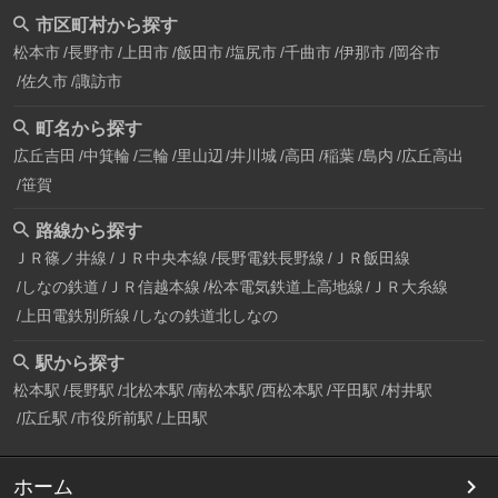
市区町村から探す
松本市
長野市
上田市
飯田市
塩尻市
千曲市
伊那市
岡谷市
佐久市
諏訪市
町名から探す
広丘吉田
中箕輪
三輪
里山辺
井川城
高田
稲葉
島内
広丘高出
笹賀
路線から探す
ＪＲ篠ノ井線
ＪＲ中央本線
長野電鉄長野線
ＪＲ飯田線
しなの鉄道
ＪＲ信越本線
松本電気鉄道上高地線
ＪＲ大糸線
上田電鉄別所線
しなの鉄道北しなの
駅から探す
松本駅
長野駅
北松本駅
南松本駅
西松本駅
平田駅
村井駅
広丘駅
市役所前駅
上田駅
ホーム