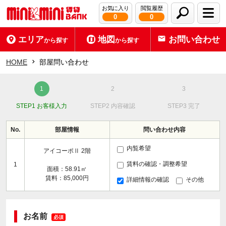
お気に入り
閲覧履歴
0
0
エリア
地図
お問い合わせ
から探す
から探す
HOME
部屋問い合わせ
STEP1 お客様入力
STEP2 内容確認
STEP3 完了
No.
部屋情報
問い合わせ内容
内覧希望
アイコーポⅡ 2階
賃料の確認・調整希望
1
面積：58.91㎡
賃料：85,000円
詳細情報の確認
その他
お名前
必須