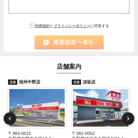
利用規約
と
プライバシーポリシー
に同意する
店舗案内
信州中野店
須坂店
北信
北信
〒383-0015
〒382-0052