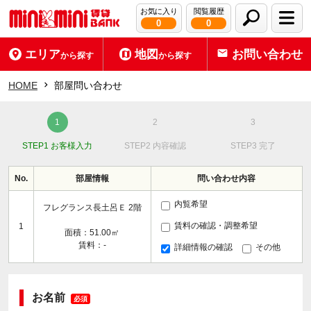
お気に入り
閲覧履歴
0
0
エリア
地図
お問い合わせ
から探す
から探す
HOME
部屋問い合わせ
STEP1 お客様入力
STEP2 内容確認
STEP3 完了
No.
部屋情報
問い合わせ内容
内覧希望
フレグランス長土呂Ｅ 2階
賃料の確認・調整希望
1
面積：51.00㎡
賃料：-
詳細情報の確認
その他
お名前
必須