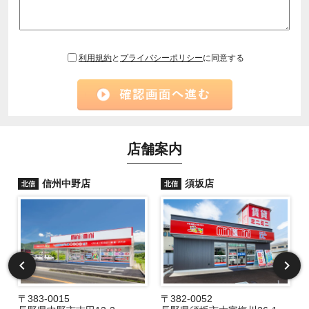
利用規約
と
プライバシーポリシー
に同意する
店舗案内
信州中野店
須坂店
北信
北信
〒383-0015
〒382-0052