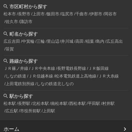
市区町村から探す
松本市
長野市
上田市
飯田市
塩尻市
千曲市
伊那市
岡谷市
佐久市
諏訪市
町名から探す
広丘吉田
中箕輪
三輪
里山辺
井川城
高田
稲葉
島内
広丘高出
笹賀
路線から探す
ＪＲ篠ノ井線
ＪＲ中央本線
長野電鉄長野線
ＪＲ飯田線
しなの鉄道
ＪＲ信越本線
松本電気鉄道上高地線
ＪＲ大糸線
上田電鉄別所線
しなの鉄道北しなの
駅から探す
松本駅
長野駅
北松本駅
南松本駅
西松本駅
平田駅
村井駅
広丘駅
市役所前駅
上田駅
ホーム