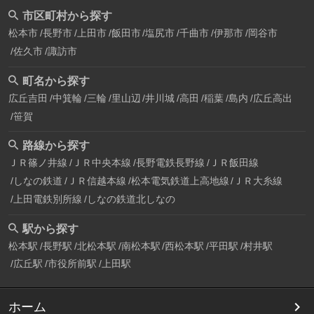
市区町村から探す
松本市
長野市
上田市
飯田市
塩尻市
千曲市
伊那市
岡谷市
佐久市
諏訪市
町名から探す
広丘吉田
中箕輪
三輪
里山辺
井川城
高田
稲葉
島内
広丘高出
笹賀
路線から探す
ＪＲ篠ノ井線
ＪＲ中央本線
長野電鉄長野線
ＪＲ飯田線
しなの鉄道
ＪＲ信越本線
松本電気鉄道上高地線
ＪＲ大糸線
上田電鉄別所線
しなの鉄道北しなの
駅から探す
松本駅
長野駅
北松本駅
南松本駅
西松本駅
平田駅
村井駅
広丘駅
市役所前駅
上田駅
ホーム