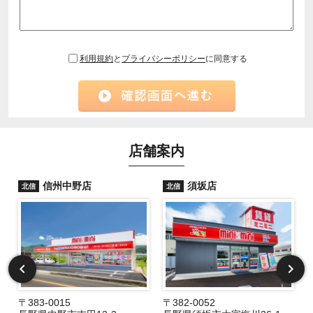
利用規約
と
プライバシーポリシー
に同意する
店舗案内
信州中野店
須坂店
北信
北信
〒383-0015
〒382-0052