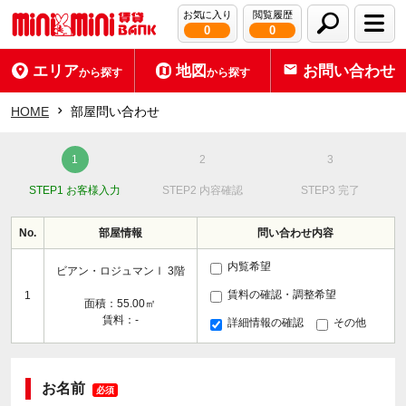
お気に入り
閲覧履歴
0
0
エリア
地図
お問い合わせ
から探す
から探す
HOME
部屋問い合わせ
STEP1 お客様入力
STEP2 内容確認
STEP3 完了
No.
部屋情報
問い合わせ内容
内覧希望
ビアン・ロジュマンⅠ 3階
賃料の確認・調整希望
1
面積：55.00㎡
賃料：-
詳細情報の確認
その他
お名前
必須