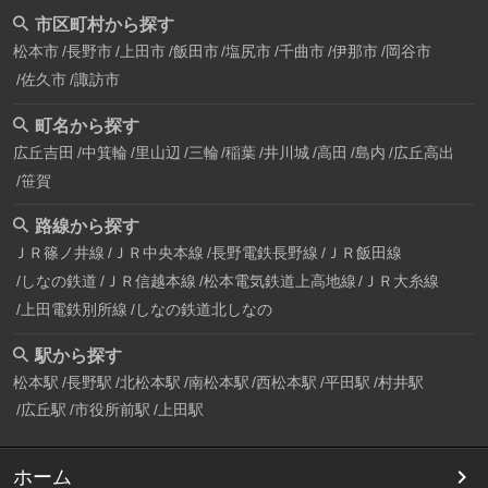
市区町村から探す
松本市
長野市
上田市
飯田市
塩尻市
千曲市
伊那市
岡谷市
佐久市
諏訪市
町名から探す
広丘吉田
中箕輪
里山辺
三輪
稲葉
井川城
高田
島内
広丘高出
笹賀
路線から探す
ＪＲ篠ノ井線
ＪＲ中央本線
長野電鉄長野線
ＪＲ飯田線
しなの鉄道
ＪＲ信越本線
松本電気鉄道上高地線
ＪＲ大糸線
上田電鉄別所線
しなの鉄道北しなの
駅から探す
松本駅
長野駅
北松本駅
南松本駅
西松本駅
平田駅
村井駅
広丘駅
市役所前駅
上田駅
ホーム