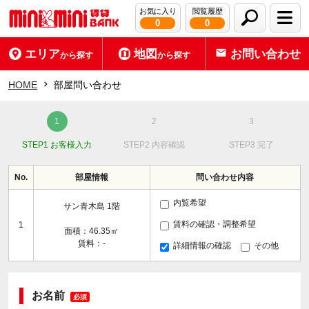
お気に入り
閲覧履歴
0
0
エリア
地図
お問い合わせ
から探す
から探す
HOME
部屋問い合わせ
STEP1 お客様入力
STEP2 内容確認
STEP3 完了
No.
部屋情報
問い合わせ内容
内覧希望
サン青木島 1階
賃料の確認・調整希望
1
面積：46.35㎡
賃料：-
詳細情報の確認
その他
お名前
必須