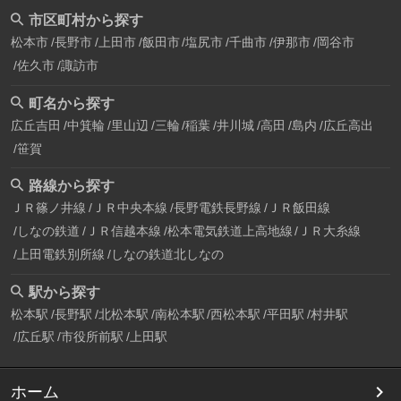
市区町村から探す
松本市
長野市
上田市
飯田市
塩尻市
千曲市
伊那市
岡谷市
佐久市
諏訪市
町名から探す
広丘吉田
中箕輪
里山辺
三輪
稲葉
井川城
高田
島内
広丘高出
笹賀
路線から探す
ＪＲ篠ノ井線
ＪＲ中央本線
長野電鉄長野線
ＪＲ飯田線
しなの鉄道
ＪＲ信越本線
松本電気鉄道上高地線
ＪＲ大糸線
上田電鉄別所線
しなの鉄道北しなの
駅から探す
松本駅
長野駅
北松本駅
南松本駅
西松本駅
平田駅
村井駅
広丘駅
市役所前駅
上田駅
ホーム