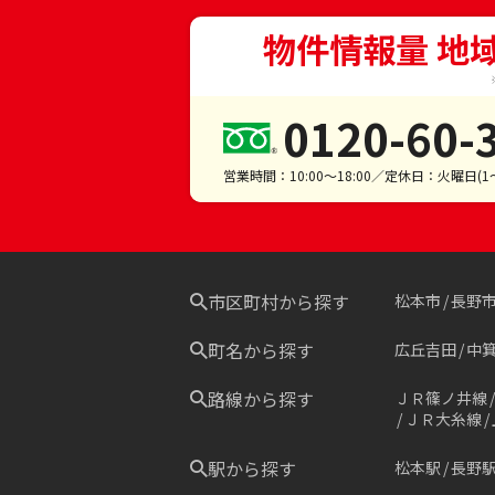
物件情報量 地
0120-60-
営業時間：10:00～18:00／定休日：火曜日(
市区町村から探す
松本市
長野
町名から探す
広丘吉田
中
路線から探す
ＪＲ篠ノ井線
ＪＲ大糸線
駅から探す
松本駅
長野