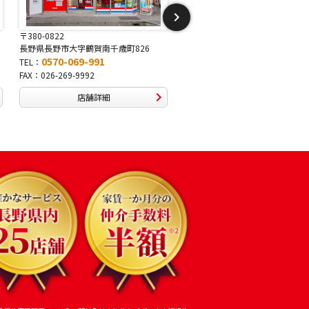
〒381-2243
〒388-8007
長野県長野市稲里1-5-25
長野県長野市篠ノ井布施高田407-
0570-067-878
0570-093-232
TEL：
TEL：
FAX：026-286-7888
FAX：026-292-3231
店舗詳細
店舗詳細