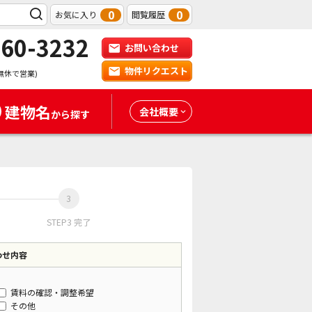
0
0
お気に入り
閲覧履歴
-60-3232
お問い合わせ
物件リクエスト
無休で営業)
建物名
会社概要
から探す
STEP3 完了
わせ内容
賃料の確認・調整希望
その他