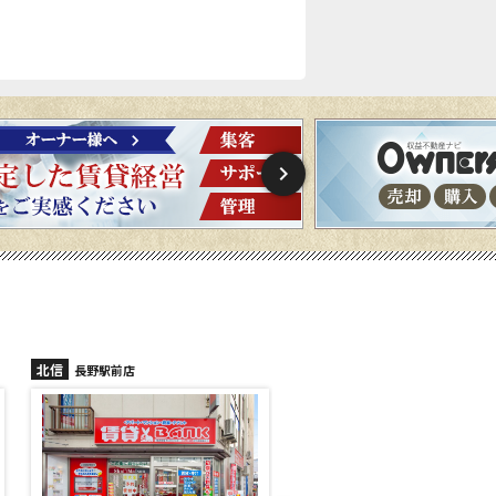
北信
北信
長野稲里店
長野篠ノ井店