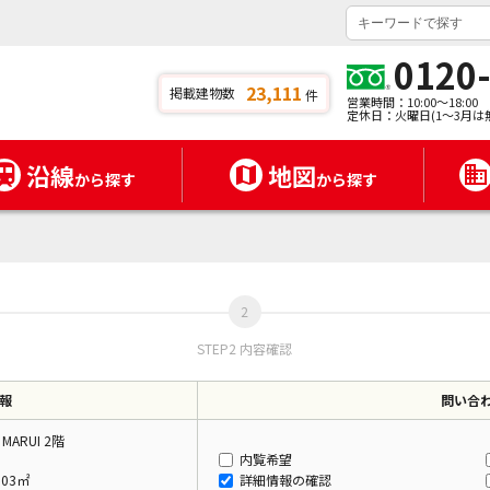
0120
23,111
掲載建物数
件
営業時間：10:00～18:00
定休日：火曜日(1～3月は
沿線
地図
から探す
から探す
STEP2 内容確認
報
問い合
 MARUI 2階
内覧希望
.03㎡
詳細情報の確認