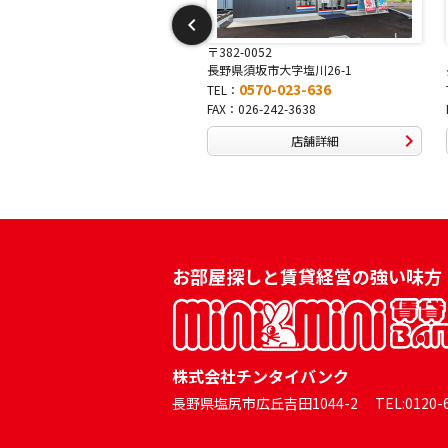
-0052
〒381-0042
須坂市大字塩川26-1
長野県長野市稲田2-7-43
0570-023-636
0570-025-457
TEL：
026-242-3638
FAX：026-254-5778
店舗詳細
店舗詳細
お部屋探しと賃貸経営の強い味方
株式会社チンタイバンク
長野県塩尻市広丘吉田1044-2 TEL:0120-60