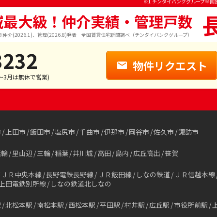
※1 チンタイバンクグループ全国
域最大級！仲介実績・管理戸数
※仲介(2026.1)、管理(2026.8)発表 全国賃貸住宅新聞調べ（チンタイバンクグループ）
3232
物件リクエスト
1～3月は無休で営業)
市
上田市
飯田市
塩尻市
千曲市
伊那市
岡谷市
佐久市
諏訪市
箕輪
里山辺
三輪
稲葉
井川城
高田
島内
広丘高出
笹賀
ＪＲ中央本線
長野電鉄長野線
ＪＲ飯田線
しなの鉄道
ＪＲ信越本線
上田電鉄別所線
しなの鉄道北しなの
駅
北松本駅
南松本駅
西松本駅
平田駅
村井駅
広丘駅
市役所前駅