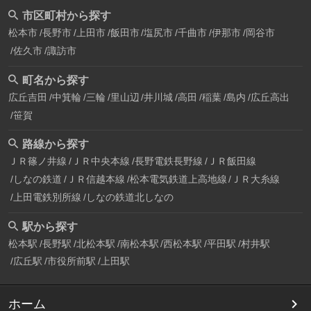
市区町村から探す
松本市
長野市
上田市
飯田市
塩尻市
千曲市
伊那市
岡谷市
佐久市
諏訪市
町名から探す
広丘吉田
中箕輪
三輪
里山辺
井川城
高田
稲葉
島内
広丘高出
笹賀
路線から探す
ＪＲ篠ノ井線
ＪＲ中央本線
長野電鉄長野線
ＪＲ飯田線
しなの鉄道
ＪＲ信越本線
松本電気鉄道上高地線
ＪＲ大糸線
上田電鉄別所線
しなの鉄道北しなの
駅から探す
松本駅
長野駅
北松本駅
南松本駅
西松本駅
平田駅
村井駅
広丘駅
市役所前駅
上田駅
ホーム