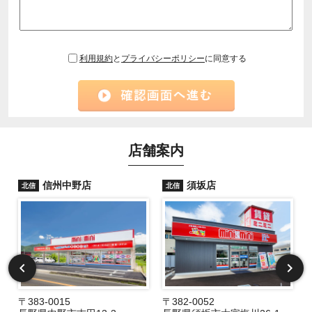
利用規約
と
プライバシーポリシー
に同意する
店舗案内
信州中野店
須坂店
北信
北信
〒383-0015
〒382-0052