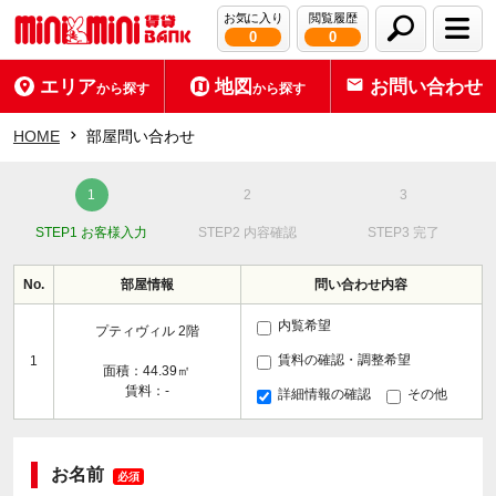
お気に入り
閲覧履歴
0
0
エリア
地図
お問い合わせ
から探す
から探す
HOME
部屋問い合わせ
STEP1 お客様入力
STEP2 内容確認
STEP3 完了
No.
部屋情報
問い合わせ内容
内覧希望
プティヴィル 2階
賃料の確認・調整希望
1
面積：44.39㎡
賃料：-
詳細情報の確認
その他
お名前
必須