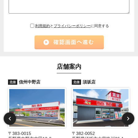
利用規約
と
プライバシーポリシー
に同意する
店舗案内
信州中野店
須坂店
北信
北信
〒383-0015
〒382-0052