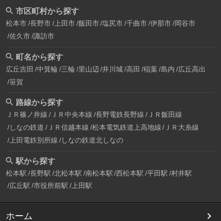
市区町村から探す
松本市
長野市
上田市
飯田市
塩尻市
千曲市
伊那市
岡谷市
佐久市
諏訪市
町名から探す
広丘吉田
中箕輪
三輪
里山辺
井川城
高田
稲葉
島内
広丘高出
笹賀
路線から探す
ＪＲ篠ノ井線
ＪＲ中央本線
長野電鉄長野線
ＪＲ飯田線
しなの鉄道
ＪＲ信越本線
松本電気鉄道上高地線
ＪＲ大糸線
上田電鉄別所線
しなの鉄道北しなの
駅から探す
松本駅
長野駅
北松本駅
南松本駅
西松本駅
平田駅
村井駅
広丘駅
市役所前駅
上田駅
ホーム