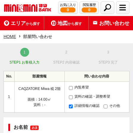
お気に入り
閲覧履歴
0
0
エリア
地図
お問い合わせ
から探す
から探す
HOME
部屋問い合わせ
STEP1 お客様入力
STEP2 内容確認
STEP3 完了
No.
部屋情報
問い合わせ内容
内覧希望
CAQZATORE Miwa 椛 2階
賃料の確認・調整希望
1
面積：14.00㎡
賃料：-
詳細情報の確認
その他
お名前
必須