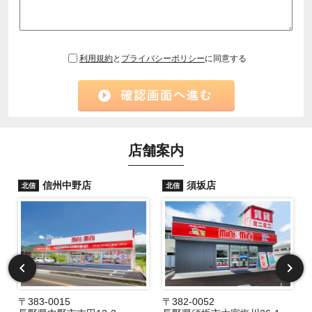
利用規約
と
プライバシーポリシー
に同意する
店舗案内
信州中野店
須坂店
北信
北信
〒383-0015
〒382-0052