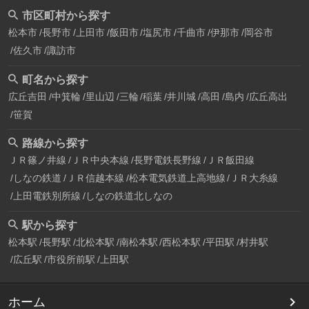
市区町村から探す
松本市
長野市
上田市
飯田市
塩尻市
千曲市
伊那市
岡谷市
佐久市
諏訪市
町名から探す
広丘吉田
中箕輪
里山辺
三輪
稲葉
井川城
高田
島内
広丘高出
笹賀
路線から探す
ＪＲ篠ノ井線
ＪＲ中央本線
長野電鉄長野線
ＪＲ飯田線
しなの鉄道
ＪＲ信越本線
松本電気鉄道上高地線
ＪＲ大糸線
上田電鉄別所線
しなの鉄道北しなの
駅から探す
松本駅
長野駅
北松本駅
南松本駅
西松本駅
平田駅
村井駅
広丘駅
市役所前駅
上田駅
ホーム