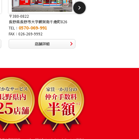
〒381-2243
〒388-8007
長野県長野市稲里1-5-25
長野県長野市篠ノ井布施高田407-
0570-067-878
0570-093-232
TEL：
TEL：
FAX：026-286-7888
FAX：026-292-3231
店舗詳細
店舗詳細