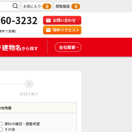
0
0
お気に入り
閲覧履歴
-60-3232
お問い合わせ
物件リクエスト
無休で営業)
建物名
会社概要
から探す
STEP3 完了
わせ内容
賃料の確認・調整希望
その他