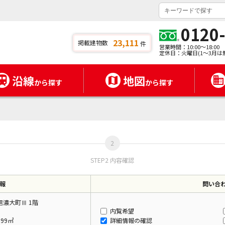
0120
23,111
掲載建物数
件
営業時間：10:00～18:00
定休日：火曜日(1～3月は
沿線
地図
から探す
から探す
STEP2 内容確認
報
問い合
濃大町Ⅲ 1階
内覧希望
.99㎡
詳細情報の確認