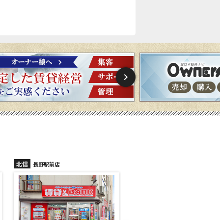
北信
北信
長野稲里店
長野篠ノ井店