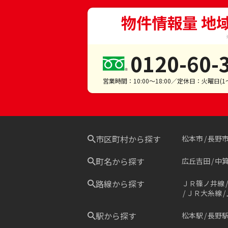
物件情報量 地
0120-60-
営業時間：10:00～18:00／定休日：火曜日(
市区町村から探す
松本市
長野
町名から探す
広丘吉田
中
路線から探す
ＪＲ篠ノ井線
ＪＲ大糸線
駅から探す
松本駅
長野