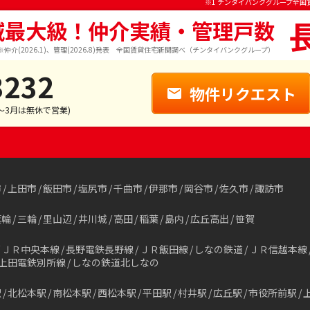
※1 チンタイバンクグループ全国
域最大級！仲介実績・管理戸数
※仲介(2026.1)、管理(2026.8)発表 全国賃貸住宅新聞調べ（チンタイバンクグループ）
3232
物件リクエスト
1～3月は無休で営業)
市
上田市
飯田市
塩尻市
千曲市
伊那市
岡谷市
佐久市
諏訪市
箕輪
三輪
里山辺
井川城
高田
稲葉
島内
広丘高出
笹賀
ＪＲ中央本線
長野電鉄長野線
ＪＲ飯田線
しなの鉄道
ＪＲ信越本線
上田電鉄別所線
しなの鉄道北しなの
駅
北松本駅
南松本駅
西松本駅
平田駅
村井駅
広丘駅
市役所前駅