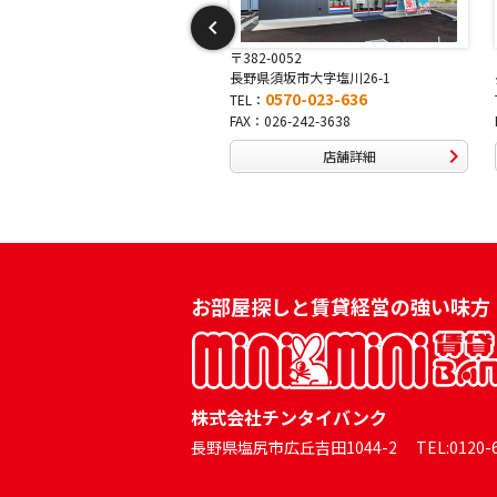
-0052
〒381-0042
須坂市大字塩川26-1
長野県長野市稲田2-7-43
0570-023-636
0570-025-457
TEL：
026-242-3638
FAX：026-254-5778
店舗詳細
店舗詳細
お部屋探しと賃貸経営の強い味方
株式会社チンタイバンク
長野県塩尻市広丘吉田1044-2 TEL:0120-60