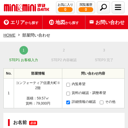
お気に入り
閲覧履歴
0
0
エリア
地図
お問い合わせ
から探す
から探す
HOME
部屋問い合わせ
STEP1 お客様入力
STEP2 内容確認
STEP3 完了
No.
部屋情報
問い合わせ内容
コンフォーティア信濃大町Ⅱ
内覧希望
2階
賃料の確認・調整希望
1
面積：59.57㎡
詳細情報の確認
その他
賃料：79,000円
お名前
必須