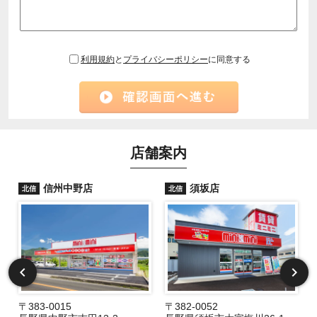
利用規約
と
プライバシーポリシー
に同意する
店舗案内
信州中野店
須坂店
北信
北信
〒383-0015
〒382-0052