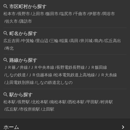
市区町村から探す
松本市
長野市
上田市
飯田市
塩尻市
千曲市
伊那市
岡谷市
佐久市
諏訪市
町名から探す
広丘吉田
中箕輪
里山辺
三輪
稲葉
高田
井川城
島内
広丘高出
寿北
路線から探す
ＪＲ篠ノ井線
ＪＲ中央本線
長野電鉄長野線
ＪＲ飯田線
しなの鉄道
ＪＲ信越本線
松本電気鉄道上高地線
ＪＲ大糸線
上田電鉄別所線
しなの鉄道北しなの
駅から探す
松本駅
長野駅
北松本駅
南松本駅
西松本駅
平田駅
村井駅
広丘駅
市役所前駅
上田駅
ホーム