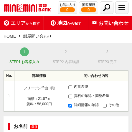
お気に入り
閲覧履歴
0
0
エリア
地図
お問い合わせ
から探す
から探す
HOME
部屋問い合わせ
STEP1 お客様入力
STEP2 内容確認
STEP3 完了
No.
部屋情報
問い合わせ内容
内覧希望
フリーデン千曲 1階
賃料の確認・調整希望
1
面積：21.87㎡
賃料：58,000円
詳細情報の確認
その他
お名前
必須