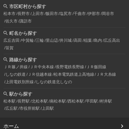
市区町村から探す
松本市
長野市
上田市
飯田市
塩尻市
千曲市
伊那市
岡谷市
佐久市
諏訪市
町名から探す
広丘吉田
中箕輪
三輪
里山辺
井川城
高田
稲葉
島内
広丘高出
笹賀
路線から探す
ＪＲ篠ノ井線
ＪＲ中央本線
長野電鉄長野線
ＪＲ飯田線
しなの鉄道
ＪＲ信越本線
松本電気鉄道上高地線
ＪＲ大糸線
上田電鉄別所線
しなの鉄道北しなの
駅から探す
松本駅
長野駅
北松本駅
南松本駅
西松本駅
平田駅
村井駅
広丘駅
市役所前駅
上田駅
ホーム