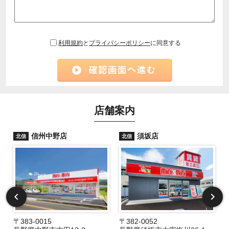
利用規約
と
プライバシーポリシー
に同意する
店舗案内
信州中野店
須坂店
北信
北信
〒383-0015
〒382-0052