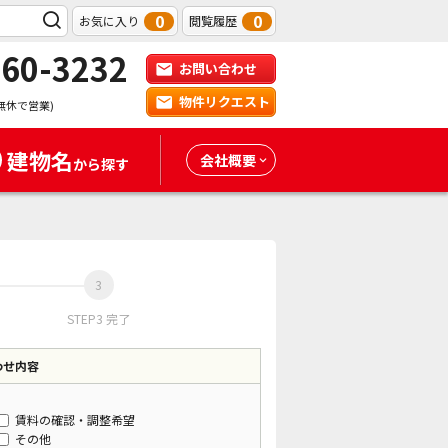
0
0
お気に入り
閲覧履歴
-60-3232
お問い合わせ
物件リクエスト
無休で営業)
建物名
会社概要
から探す
STEP3 完了
わせ内容
賃料の確認・調整希望
その他