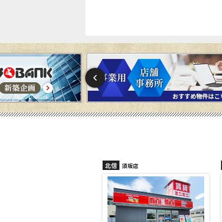
信
北信
須坂店
長野稲田店