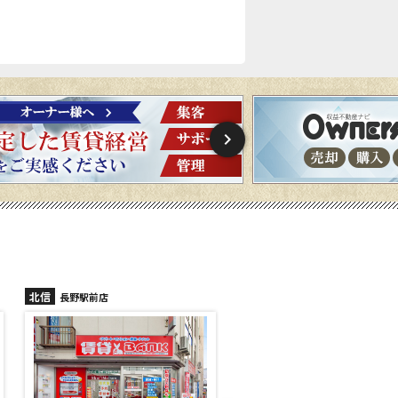
北信
北信
長野稲里店
長野篠ノ井店