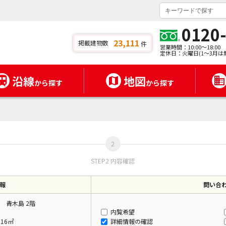
0120
23,111
掲載建物数
件
営業時間：10:00～18:00
定休日：火曜日(1～3月は
沿線
地図
から探す
から探す
STEP2 内容確認
報
問い合
 青木島 2階
内覧希望
.16㎡
詳細情報の確認