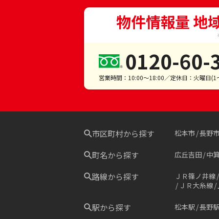
物件情報量 地
0120-60-
営業時間：10:00～18:00／定休日：火曜日(
市区町村から探す
松本市
長野
町名から探す
広丘吉田
中
路線から探す
ＪＲ篠ノ井線
ＪＲ大糸線
駅から探す
松本駅
長野