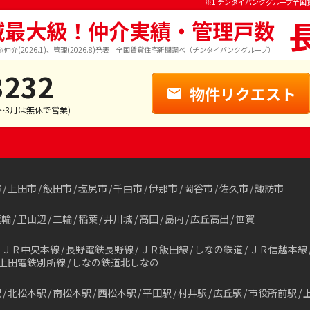
※1 チンタイバンクグループ全国
域最大級！仲介実績・管理戸数
※仲介(2026.1)、管理(2026.8)発表 全国賃貸住宅新聞調べ（チンタイバンクグループ）
3232
物件リクエスト
1～3月は無休で営業)
市
上田市
飯田市
塩尻市
千曲市
伊那市
岡谷市
佐久市
諏訪市
箕輪
里山辺
三輪
稲葉
井川城
高田
島内
広丘高出
笹賀
ＪＲ中央本線
長野電鉄長野線
ＪＲ飯田線
しなの鉄道
ＪＲ信越本線
上田電鉄別所線
しなの鉄道北しなの
駅
北松本駅
南松本駅
西松本駅
平田駅
村井駅
広丘駅
市役所前駅