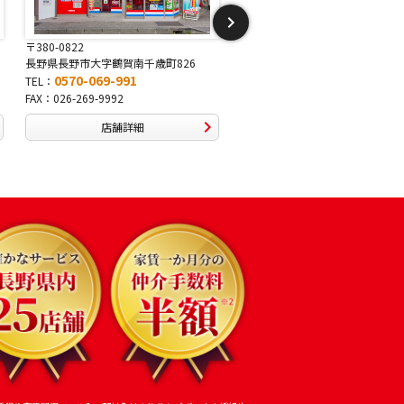
〒381-2243
〒388-8007
長野県長野市稲里1-5-25
長野県長野市篠ノ井布施高田407
0570-067-878
0570-093-232
TEL：
TEL：
FAX：026-286-7888
FAX：026-292-3231
店舗詳細
店舗詳細