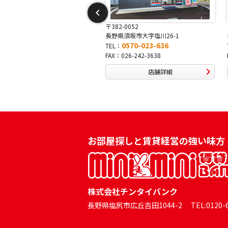
2-0052
〒381-0042
県須坂市大字塩川26-1
長野県長野市稲田2-7-43
0570-023-636
0570-025-457
：
TEL：
：026-242-3638
FAX：026-254-5778
店舗詳細
店舗詳細
お部屋探しと賃貸経営の強い味方
株式会社チンタイバンク
長野県塩尻市広丘吉田1044-2 TEL:0120-60