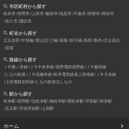
市区町村から探す
松本市
長野市
上田市
飯田市
塩尻市
千曲市
伊那市
岡谷市
佐久市
諏訪市
町名から探す
広丘吉田
中箕輪
里山辺
三輪
稲葉
井川城
高田
島内
広丘高出
笹賀
路線から探す
ＪＲ篠ノ井線
ＪＲ中央本線
長野電鉄長野線
ＪＲ飯田線
しなの鉄道
ＪＲ信越本線
松本電気鉄道上高地線
ＪＲ大糸線
上田電鉄別所線
しなの鉄道北しなの
駅から探す
松本駅
長野駅
北松本駅
南松本駅
西松本駅
平田駅
村井駅
広丘駅
市役所前駅
上田駅
ホーム