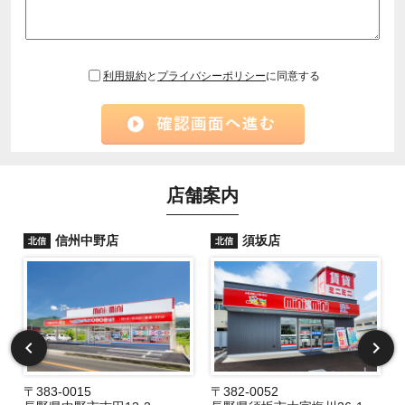
利用規約
と
プライバシーポリシー
に同意する
店舗案内
信州中野店
須坂店
北信
北信
〒383-0015
〒382-0052