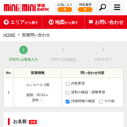
お気に入り
閲覧履歴
0
0
エリア
地図
お問い合わせ
から探す
から探す
HOME
部屋問い合わせ
STEP1 お客様入力
STEP2 内容確認
STEP3 完了
No.
部屋情報
問い合わせ内容
内覧希望
ルシエール 1階
賃料の確認・調整希望
1
面積：50.01㎡
賃料：-
詳細情報の確認
その他
お名前
必須