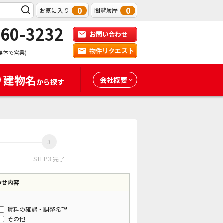
0
0
お気に入り
閲覧履歴
-60-3232
お問い合わせ
物件リクエスト
無休で営業)
建物名
会社概要
から探す
STEP3 完了
わせ内容
賃料の確認・調整希望
その他