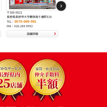
〒381-2243
〒388-8007
長野県長野市稲里1-5-25
長野県長野市篠ノ井布施高田407-
0570-067-878
0570-093-232
TEL：
TEL：
FAX：026-286-7888
FAX：026-292-3231
店舗詳細
店舗詳細