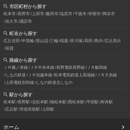
市区町村から探す
松本市
長野市
上田市
飯田市
塩尻市
千曲市
伊那市
岡谷市
佐久市
諏訪市
町名から探す
広丘吉田
中箕輪
里山辺
三輪
稲葉
井川城
高田
島内
広丘高出
笹賀
路線から探す
ＪＲ篠ノ井線
ＪＲ中央本線
長野電鉄長野線
ＪＲ飯田線
しなの鉄道
ＪＲ信越本線
松本電気鉄道上高地線
ＪＲ大糸線
上田電鉄別所線
しなの鉄道北しなの
駅から探す
松本駅
長野駅
北松本駅
南松本駅
西松本駅
平田駅
村井駅
広丘駅
市役所前駅
上田駅
ホーム