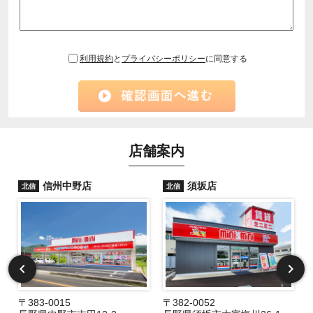
利用規約
と
プライバシーポリシー
に同意する
店舗案内
信州中野店
須坂店
北信
北信
〒383-0015
〒382-0052