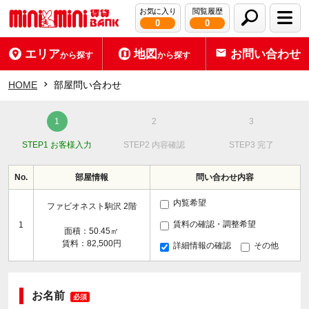
お気に入り
閲覧履歴
0
0
エリア
地図
お問い合わせ
から探す
から探す
HOME
部屋問い合わせ
STEP1 お客様入力
STEP2 内容確認
STEP3 完了
No.
部屋情報
問い合わせ内容
内覧希望
ファビオネスト駒沢 2階
賃料の確認・調整希望
1
面積：50.45㎡
賃料：82,500円
詳細情報の確認
その他
お名前
必須