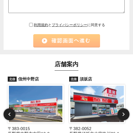
利用規約
と
プライバシーポリシー
に同意する
店舗案内
信州中野店
須坂店
北信
北信
〒383-0015
〒382-0052