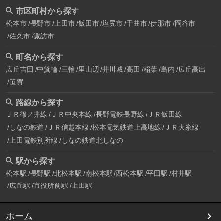
市区町村から探す
松本市
長野市
上田市
飯田市
塩尻市
千曲市
伊那市
岡谷市
佐久市
諏訪市
町名から探す
広丘吉田
中箕輪
三輪
里山辺
井川城
高田
稲葉
島内
広丘高出
笹賀
路線から探す
ＪＲ篠ノ井線
ＪＲ中央本線
長野電鉄長野線
ＪＲ飯田線
しなの鉄道
ＪＲ信越本線
松本電気鉄道上高地線
ＪＲ大糸線
上田電鉄別所線
しなの鉄道北しなの
駅から探す
松本駅
長野駅
北松本駅
南松本駅
西松本駅
平田駅
村井駅
広丘駅
市役所前駅
上田駅
ホーム