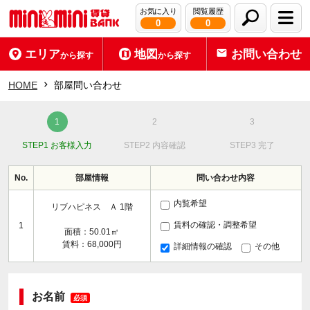
お気に入り
閲覧履歴
0
0
エリア
地図
お問い合わせ
から探す
から探す
HOME
部屋問い合わせ
STEP1 お客様入力
STEP2 内容確認
STEP3 完了
No.
部屋情報
問い合わせ内容
内覧希望
リブハピネス Ａ 1階
賃料の確認・調整希望
1
面積：50.01㎡
賃料：68,000円
詳細情報の確認
その他
お名前
必須