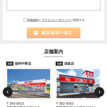
利用規約
と
プライバシーポリシー
に同意する
店舗案内
信州中野店
須坂店
北信
北信
〒383-0015
〒382-0052