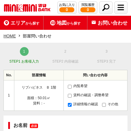
お気に入り
閲覧履歴
0
0
エリア
地図
お問い合わせ
から探す
から探す
HOME
部屋問い合わせ
STEP1 お客様入力
STEP2 内容確認
STEP3 完了
No.
部屋情報
問い合わせ内容
内覧希望
リブハピネス Ｂ 1階
賃料の確認・調整希望
1
面積：50.01㎡
賃料：-
詳細情報の確認
その他
お名前
必須