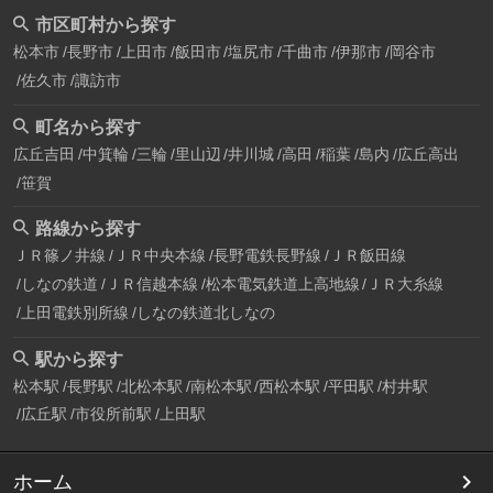
市区町村から探す
松本市
長野市
上田市
飯田市
塩尻市
千曲市
伊那市
岡谷市
佐久市
諏訪市
町名から探す
広丘吉田
中箕輪
三輪
里山辺
井川城
高田
稲葉
島内
広丘高出
笹賀
路線から探す
ＪＲ篠ノ井線
ＪＲ中央本線
長野電鉄長野線
ＪＲ飯田線
しなの鉄道
ＪＲ信越本線
松本電気鉄道上高地線
ＪＲ大糸線
上田電鉄別所線
しなの鉄道北しなの
駅から探す
松本駅
長野駅
北松本駅
南松本駅
西松本駅
平田駅
村井駅
広丘駅
市役所前駅
上田駅
ホーム