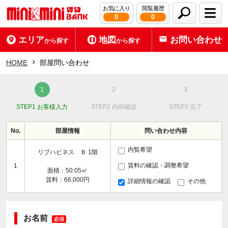
お気に入り
閲覧履歴
0
0
エリア
地図
お問い合わせ
から探す
から探す
HOME
部屋問い合わせ
STEP1 お客様入力
STEP2 内容確認
STEP3 完了
No.
部屋情報
問い合わせ内容
内覧希望
リブハピネス Ｂ 1階
賃料の確認・調整希望
1
面積：50.05㎡
賃料：66,000円
詳細情報の確認
その他
お名前
必須