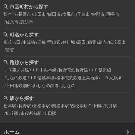
市区町村から探す
松本市
長野市
上田市
飯田市
塩尻市
千曲市
伊那市
岡谷市
佐久市
諏訪市
町名から探す
広丘吉田
中箕輪
三輪
里山辺
井川城
高田
稲葉
島内
広丘高出
笹賀
路線から探す
ＪＲ篠ノ井線
ＪＲ中央本線
長野電鉄長野線
ＪＲ飯田線
しなの鉄道
ＪＲ信越本線
松本電気鉄道上高地線
ＪＲ大糸線
上田電鉄別所線
しなの鉄道北しなの
駅から探す
松本駅
長野駅
北松本駅
南松本駅
西松本駅
平田駅
村井駅
広丘駅
市役所前駅
上田駅
ホーム