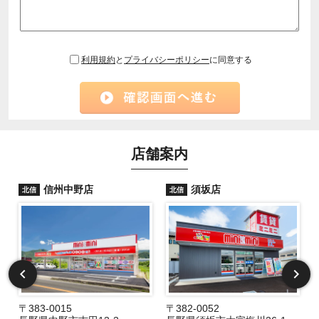
利用規約
と
プライバシーポリシー
に同意する
店舗案内
信州中野店
須坂店
北信
北信
〒383-0015
〒382-0052