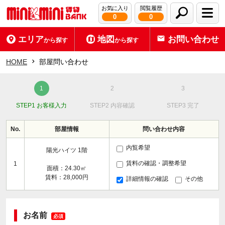
お気に入り
閲覧履歴
0
0
エリア
地図
お問い合わせ
から探す
から探す
HOME
部屋問い合わせ
STEP1 お客様入力
STEP2 内容確認
STEP3 完了
No.
部屋情報
問い合わせ内容
内覧希望
陽光ハイツ 1階
賃料の確認・調整希望
1
面積：24.30㎡
賃料：28,000円
詳細情報の確認
その他
お名前
必須