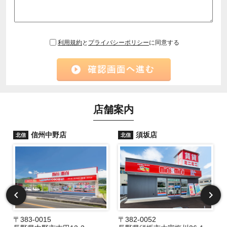
利用規約
と
プライバシーポリシー
に同意する
店舗案内
信州中野店
須坂店
北信
北信
〒383-0015
〒382-0052