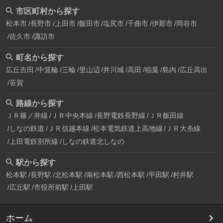
市区町村から探す
松本市
長野市
上田市
飯田市
塩尻市
千曲市
伊那市
岡谷市
佐久市
諏訪市
町名から探す
広丘吉田
中箕輪
三輪
里山辺
井川城
高田
稲葉
島内
広丘高出
笹賀
路線から探す
ＪＲ篠ノ井線
ＪＲ中央本線
長野電鉄長野線
ＪＲ飯田線
しなの鉄道
ＪＲ信越本線
松本電気鉄道上高地線
ＪＲ大糸線
上田電鉄別所線
しなの鉄道北しなの
駅から探す
松本駅
長野駅
北松本駅
南松本駅
西松本駅
平田駅
村井駅
広丘駅
市役所前駅
上田駅
ホーム